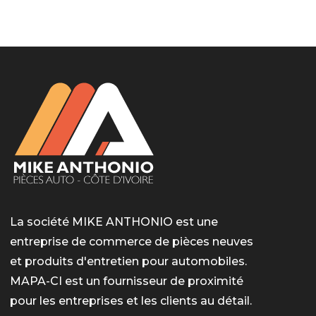
LotoMart
Бай Лото
escort barcelone
https://intimaties.net/es/category/woman-used-
eros houston
albanianescort
escorte ts paris
мелбет вход
мелбет вход
valor bet India
casino vox
Quickwin kod promocyjny
alvynn
alvynn
underwear/woman-used-panties/woman-indian-
used-panties-es/
La société MIKE ANTHONIO est une
entreprise de commerce de pièces neuves
et produits d'entretien pour automobiles.
MAPA-CI est un fournisseur de proximité
pour les entreprises et les clients au détail.