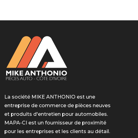
LotoMart
Бай Лото
escort barcelone
https://intimaties.net/es/category/woman-used-
eros houston
albanianescort
escorte ts paris
мелбет вход
мелбет вход
valor bet India
casino vox
Quickwin kod promocyjny
alvynn
alvynn
underwear/woman-used-panties/woman-indian-
used-panties-es/
La société MIKE ANTHONIO est une
entreprise de commerce de pièces neuves
et produits d'entretien pour automobiles.
MAPA-CI est un fournisseur de proximité
pour les entreprises et les clients au détail.