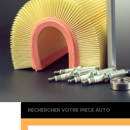
Silentblo
Silentblo
Pattes d
Tampon 
Tambour
Cylinder
Pistons l
Feu clig
Projecteu
Bague de 
Bague de
Calle laté
Culasse
Coussinet
RECHERCHER VOTRE PIECE AUTO
Coussinet
Chaine de
Courroie 
Croisillon