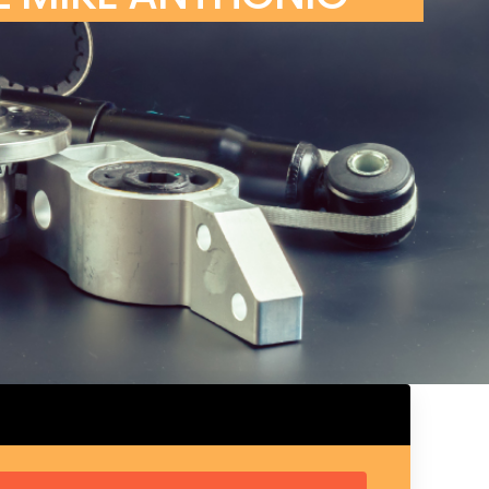
ux arrière
ux central
ncieux
u d’échappement
u d’échappement
d’échappement
d’échappement