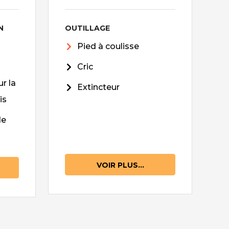
N
OUTILLAGE
Pied à coulisse
Cric
r la
Extincteur
is
de
VOIR PLUS...