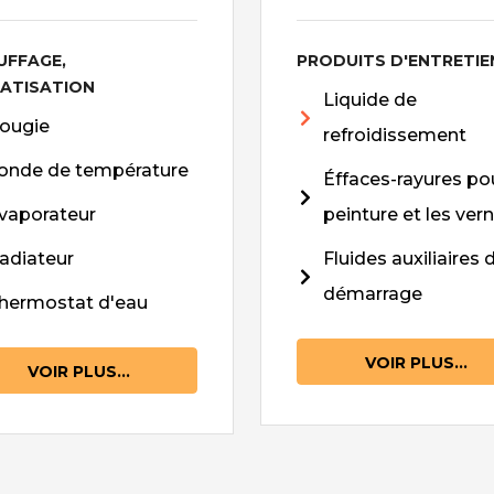
UFFAGE,
PRODUITS D'ENTRETIE
MATISATION
Liquide de
ougie
refroidissement
onde de température
Éffaces-rayures pou
vaporateur
peinture et les vern
adiateur
Fluides auxiliaires 
démarrage
hermostat d'eau
VOIR PLUS...
VOIR PLUS...