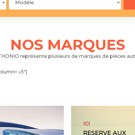
 segments
 soupape
Spi
brayage
stons
NOS MARQUES
hemises
culasse
HONIO représente plusieurs de marques de pièces aut
ur
olumn= »5″]
de joint
 ventilateur
 ventilateur
 eau
 essence
ICI
RESERVE AUX