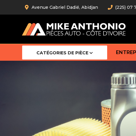
Avenue Gabriel Dadié, Abidjan
(225) 07 
ENTREP
CATÉGORIES DE PIÈCE
Amortiss
Barre stab
Barre d’
Robot
Bras com
Cardan
Crémaill
Silentblo
Rotules d