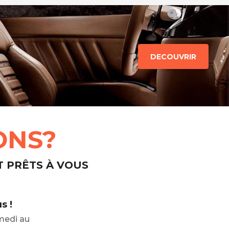
DECOUVRIR
ONS?
T PRÊTS À VOUS
s !
medi au