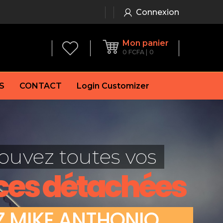
Connexion
Mon panier
0
FCFA
0
S
CONTACT
Login Customizer
 frein à main
Alternateur
e frein
Batterie
ouvez toutes vos
re
Démarreur
 de frein
Feu arrière
ces détachées
 frein
es de frein
laquettes de frein
Z
M
I
K
E
A
N
T
H
O
N
I
O