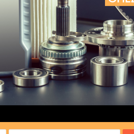
cs de bras
cs de palier
e moteur
amortisseur
s
 Heads
Débitmètre d’aire
Silencie
iners
Filtre à aire
Silencie
notant
Filtre à essence
Butée élastique de sile
r principal
Filtre à huile
Raccord de tuya
bielle
Filtre à gasoil
Raccord de tuya
 fusée
Filtre à gasoil
Tuyau 
rale
Filtre à pollen
Tuyau 
Filtre à pollen
 de bielle
Préfiltre
 de palier
 distribution
de distribution