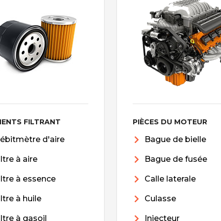
MENTS FILTRANT
PIÈCES DU MOTEUR
ébitmètre d'aire
Bague de bielle
iltre à aire
Bague de fusée
iltre à essence
Calle laterale
iltre à huile
Culasse
iltre à gasoil
Injecteur