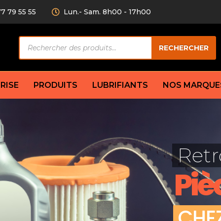
77 79 55 55
Lun.- Sam. 8h00 - 17h00
Recherche
RECHERCHER
de
produits
RISE
PRODUITS
LUBRIFIANTS
NOS MARQUE
Câble de
eurs AV/AR
Bougie
Disque d
ilisatrice
Compresseur
Retr
Garnitu
accouplement
Condenseur
Flexible
Électrovanne
Piè
Huile de
plet
Évaporateur
Mâchoir
Mano
Jeu de p
ère
Thermostat d’eau
C
H
E
cs amortisseur
Sonde de température
e bras