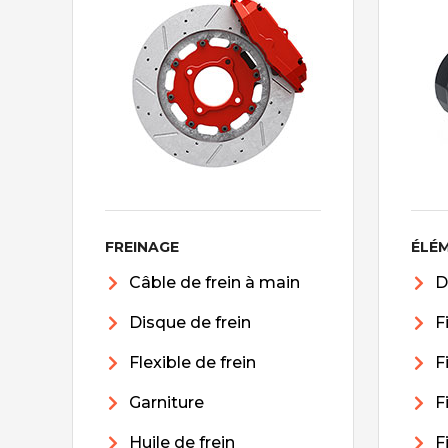
FREINAGE
ÉLÉ
Câble de frein à main
D
Disque de frein
F
Flexible de frein
F
Garniture
F
Huile de frein
F