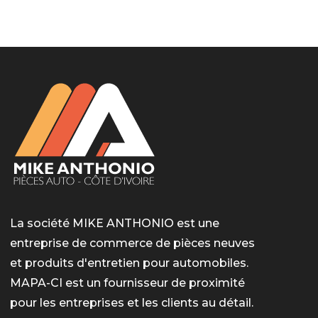
LotoMart
Бай Лото
escort barcelone
https://intimaties.net/es/category/woman-used-
eros houston
albanianescort
escorte ts paris
мелбет вход
мелбет вход
valor bet India
casino vox
Quickwin kod promocyjny
alvynn
alvynn
underwear/woman-used-panties/woman-indian-
used-panties-es/
La société MIKE ANTHONIO est une
entreprise de commerce de pièces neuves
et produits d'entretien pour automobiles.
MAPA-CI est un fournisseur de proximité
pour les entreprises et les clients au détail.