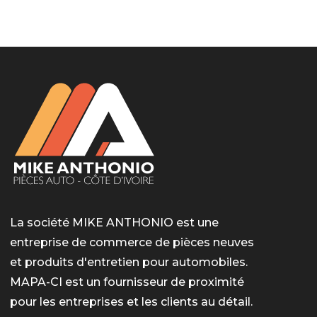
LotoMart
Бай Лото
escort barcelone
https://intimaties.net/es/category/woman-used-
eros houston
albanianescort
escorte ts paris
мелбет вход
мелбет вход
valor bet India
casino vox
Quickwin kod promocyjny
alvynn
alvynn
underwear/woman-used-panties/woman-indian-
used-panties-es/
La société MIKE ANTHONIO est une
entreprise de commerce de pièces neuves
et produits d'entretien pour automobiles.
MAPA-CI est un fournisseur de proximité
pour les entreprises et les clients au détail.