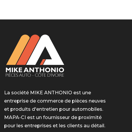
LotoMart
Бай Лото
escort barcelone
https://intimaties.net/es/category/woman-used-
eros houston
albanianescort
escorte ts paris
мелбет вход
мелбет вход
valor bet India
casino vox
Quickwin kod promocyjny
alvynn
alvynn
underwear/woman-used-panties/woman-indian-
used-panties-es/
La société MIKE ANTHONIO est une
entreprise de commerce de pièces neuves
et produits d'entretien pour automobiles.
MAPA-CI est un fournisseur de proximité
pour les entreprises et les clients au détail.