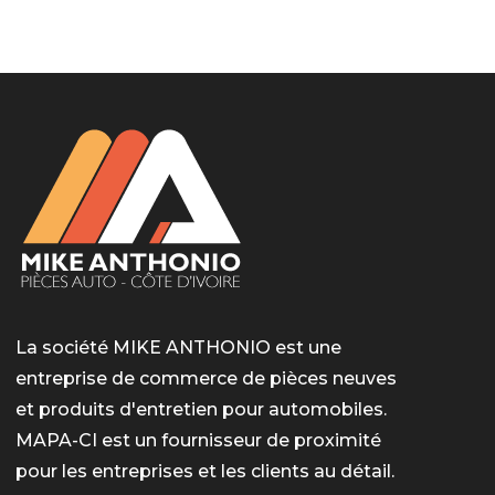
LotoMart
Бай Лото
escort barcelone
https://intimaties.net/es/category/woman-used-
eros houston
albanianescort
escorte ts paris
мелбет вход
мелбет вход
valor bet India
casino vox
Quickwin kod promocyjny
alvynn
alvynn
underwear/woman-used-panties/woman-indian-
used-panties-es/
La société MIKE ANTHONIO est une
entreprise de commerce de pièces neuves
et produits d'entretien pour automobiles.
MAPA-CI est un fournisseur de proximité
pour les entreprises et les clients au détail.