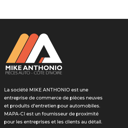
LotoMart
Бай Лото
escort barcelone
https://intimaties.net/es/category/woman-used-
eros houston
albanianescort
escorte ts paris
мелбет вход
мелбет вход
valor bet India
casino vox
Quickwin kod promocyjny
alvynn
alvynn
underwear/woman-used-panties/woman-indian-
used-panties-es/
La société MIKE ANTHONIO est une
entreprise de commerce de pièces neuves
et produits d'entretien pour automobiles.
MAPA-CI est un fournisseur de proximité
pour les entreprises et les clients au détail.