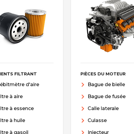
MENTS FILTRANT
PIÈCES DU MOTEUR
ébitmètre d'aire
Bague de bielle
iltre à aire
Bague de fusée
iltre à essence
Calle laterale
iltre à huile
Culasse
iltre à gasoil
Injecteur