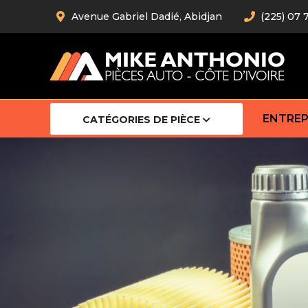
Avenue Gabriel Dadié, Abidjan
(225) 07 
ENTREP
CATÉGORIES DE PIÈCE
Amortiss
Barre stab
Barre d’
Robot
Bras com
Cardan
Crémaill
Silentblo
Rotules d