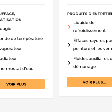
UFFAGE,
PRODUITS D'ENTRETIE
MATISATION
Liquide de
ougie
refroidissement
onde de température
Éffaces-rayures pou
vaporateur
peinture et les vern
adiateur
Fluides auxiliaires 
démarrage
hermostat d'eau
VOIR PLUS...
VOIR PLUS...