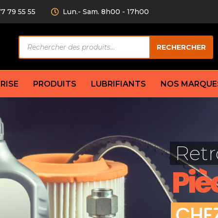
77 79 55 55
Lun.- Sam. 8h00 - 17h00
Recherche
RECHERCHER
de
produits
RISE
PRODUITS
LUBRIFIANTS
NOS MARQUE
Câble de
eurs AV/AR
Bougie
Disque d
ilisatrice
Compresseur
Retr
Garnitu
accouplement
Condenseur
Flexible
Électrovanne
Piè
Huile de
plet
Évaporateur
Mâchoir
Mano
Jeu de p
ère
Thermostat d’eau
C
H
E
cs amortisseur
Sonde de température
e bras