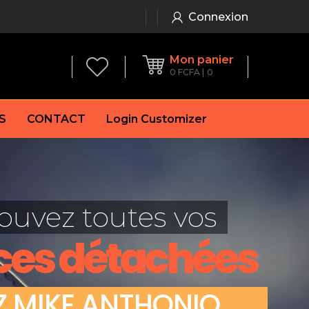
Connexion
Mon panier
0
FCFA
0
S
CONTACT
Login Customizer
 frein à main
Alternateur
e frein
Batterie
ouvez toutes vos
re
Démarreur
 de frein
Feu arrière
ces détachées
 frein
es de frein
laquettes de frein
Z
M
I
K
E
A
N
T
H
O
N
I
O