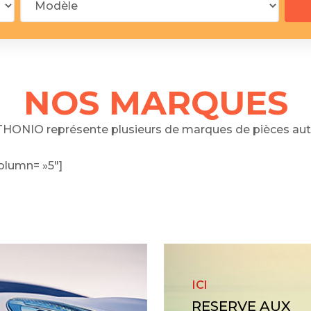
 segments
 soupape
Spi
brayage
stons
NOS MARQUES
hemises
culasse
HONIO représente plusieurs de marques de pièces aut
ur
olumn= »5″]
de joint
 ventilateur
 ventilateur
 eau
 essence
ICI
RESERVE AUX