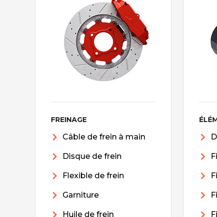
FREINAGE
ÉLÉ
Câble de frein à main
D
Disque de frein
F
Flexible de frein
F
Garniture
F
Huile de frein
F