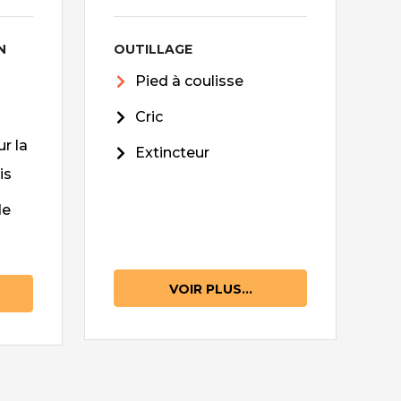
N
OUTILLAGE
Pied à coulisse
Cric
r la
Extincteur
is
de
VOIR PLUS...