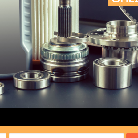
cs de bras
cs de palier
e moteur
amortisseur
s
 Heads
Débitmètre d’aire
Silencie
iners
Filtre à aire
Silencie
notant
Filtre à essence
Butée élastique de sile
r principal
Filtre à huile
Raccord de tuya
bielle
Filtre à gasoil
Raccord de tuya
 fusée
Filtre à gasoil
Tuyau 
rale
Filtre à pollen
Tuyau 
Filtre à pollen
 de bielle
Préfiltre
 de palier
 distribution
de distribution