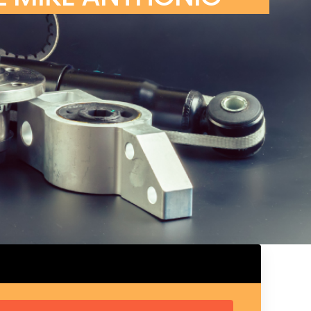
ux arrière
ux central
ncieux
u d’échappement
u d’échappement
d’échappement
d’échappement