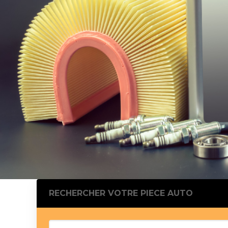
Silentblo
Silentblo
Pattes d
Tampon 
Tambour
Cylinder
Pistons l
Feu clig
Projecteu
Bague de 
Bague de
Calle laté
Culasse
Coussinet
RECHERCHER VOTRE PIECE AUTO
Coussinet
Chaine de
Courroie 
Croisillon