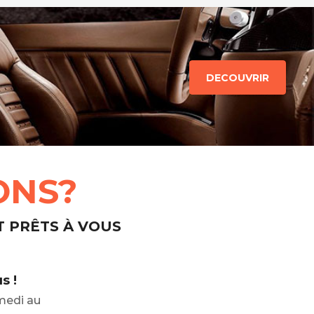
DECOUVRIR
ONS?
T PRÊTS À VOUS
s !
medi au