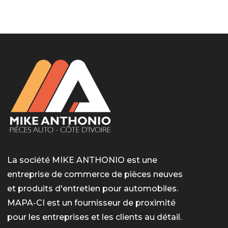
LotoMart
Бай Лото
escort barcelone
https://intimaties.net/es/category/woman-used-
eros houston
albanianescort
escorte ts paris
мелбет вход
мелбет вход
valor bet India
casino vox
Quickwin kod promocyjny
alvynn
alvynn
underwear/woman-used-panties/woman-indian-
used-panties-es/
La société MIKE ANTHONIO est une
entreprise de commerce de pièces neuves
et produits d'entretien pour automobiles.
MAPA-CI est un fournisseur de proximité
pour les entreprises et les clients au détail.