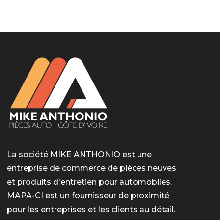
LotoMart
Бай Лото
escort barcelone
https://intimaties.net/es/category/woman-used-
eros houston
albanianescort
escorte ts paris
мелбет вход
мелбет вход
valor bet India
casino vox
Quickwin kod promocyjny
alvynn
alvynn
underwear/woman-used-panties/woman-indian-
used-panties-es/
La société MIKE ANTHONIO est une
entreprise de commerce de pièces neuves
et produits d'entretien pour automobiles.
MAPA-CI est un fournisseur de proximité
pour les entreprises et les clients au détail.