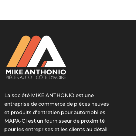
LotoMart
Бай Лото
escort barcelone
https://intimaties.net/es/category/woman-used-
eros houston
albanianescort
escorte ts paris
мелбет вход
мелбет вход
valor bet India
casino vox
Quickwin kod promocyjny
alvynn
alvynn
underwear/woman-used-panties/woman-indian-
used-panties-es/
La société MIKE ANTHONIO est une
entreprise de commerce de pièces neuves
et produits d'entretien pour automobiles.
MAPA-CI est un fournisseur de proximité
pour les entreprises et les clients au détail.