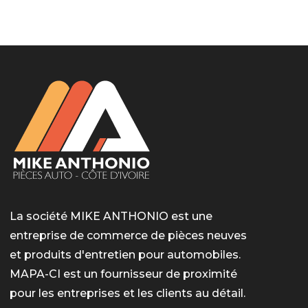
LotoMart
Бай Лото
escort barcelone
https://intimaties.net/es/category/woman-used-
eros houston
albanianescort
escorte ts paris
мелбет вход
мелбет вход
valor bet India
casino vox
Quickwin kod promocyjny
alvynn
alvynn
underwear/woman-used-panties/woman-indian-
used-panties-es/
La société MIKE ANTHONIO est une
entreprise de commerce de pièces neuves
et produits d'entretien pour automobiles.
MAPA-CI est un fournisseur de proximité
pour les entreprises et les clients au détail.