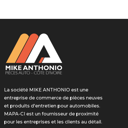
LotoMart
Бай Лото
escort barcelone
https://intimaties.net/es/category/woman-used-
eros houston
albanianescort
escorte ts paris
мелбет вход
мелбет вход
valor bet India
casino vox
Quickwin kod promocyjny
alvynn
alvynn
underwear/woman-used-panties/woman-indian-
used-panties-es/
La société MIKE ANTHONIO est une
entreprise de commerce de pièces neuves
et produits d'entretien pour automobiles.
MAPA-CI est un fournisseur de proximité
pour les entreprises et les clients au détail.