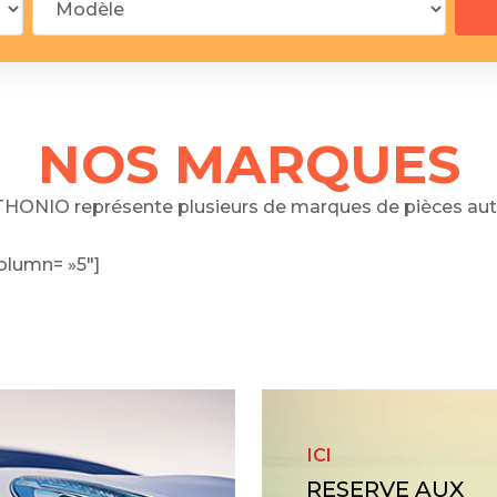
 segments
 soupape
Spi
brayage
stons
NOS MARQUES
hemises
culasse
HONIO représente plusieurs de marques de pièces aut
ur
olumn= »5″]
de joint
 ventilateur
 ventilateur
 eau
 essence
ICI
RESERVE AUX