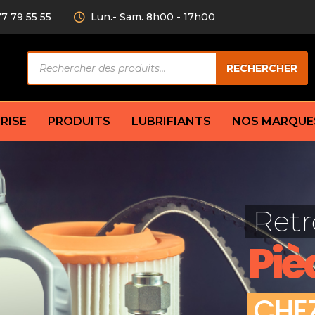
77 79 55 55
Lun.- Sam. 8h00 - 17h00
Recherche
RECHERCHER
de
produits
RISE
PRODUITS
LUBRIFIANTS
NOS MARQUE
Câble de
eurs AV/AR
Bougie
Disque d
ilisatrice
Compresseur
Retr
Garnitu
accouplement
Condenseur
Flexible
Électrovanne
Piè
Huile de
plet
Évaporateur
Mâchoir
Mano
Jeu de p
ère
Thermostat d’eau
C
H
E
cs amortisseur
Sonde de température
e bras