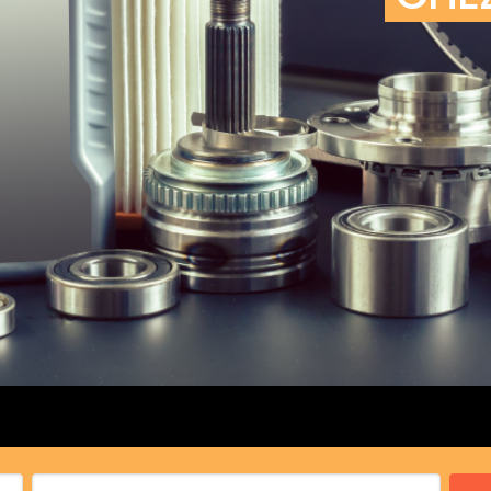
cs de bras
cs de palier
e moteur
amortisseur
s
 Heads
Débitmètre d’aire
Silencie
iners
Filtre à aire
Silencie
notant
Filtre à essence
Butée élastique de sile
r principal
Filtre à huile
Raccord de tuya
bielle
Filtre à gasoil
Raccord de tuya
 fusée
Filtre à gasoil
Tuyau 
rale
Filtre à pollen
Tuyau 
Filtre à pollen
 de bielle
Préfiltre
 de palier
 distribution
de distribution