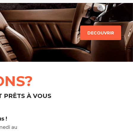
DECOUVRIR
ONS?
T PRÊTS À VOUS
s !
medi au