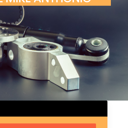
ux arrière
ux central
ncieux
u d’échappement
u d’échappement
d’échappement
d’échappement