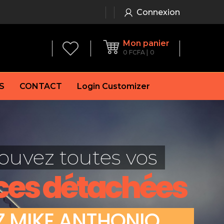
Connexion
Mon panier
0
FCFA
0
S
CONTACT
Login Customizer
 frein à main
Alternateur
e frein
Batterie
ouvez toutes vos
re
Démarreur
 de frein
Feu arrière
ces détachées
 frein
es de frein
laquettes de frein
Z
M
I
K
E
A
N
T
H
O
N
I
O