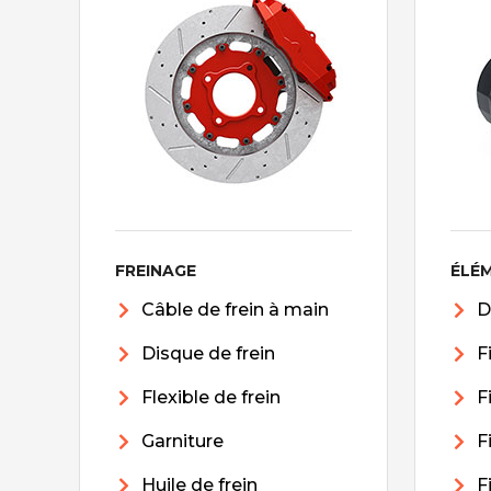
FREINAGE
ÉLÉ
Câble de frein à main
D
Disque de frein
F
Flexible de frein
F
Garniture
F
Huile de frein
F