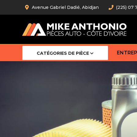
Avenue Gabriel Dadié, Abidjan
(225) 07 
ENTREP
CATÉGORIES DE PIÈCE
Amortiss
Barre stab
Barre d’
Robot
Bras com
Cardan
Crémaill
Silentblo
Rotules d