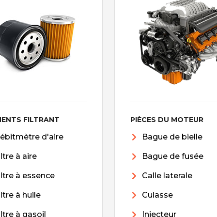
MENTS FILTRANT
PIÈCES DU MOTEUR
ébitmètre d'aire
Bague de bielle
iltre à aire
Bague de fusée
iltre à essence
Calle laterale
iltre à huile
Culasse
iltre à gasoil
Injecteur