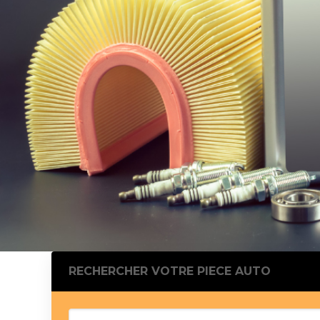
Silentblo
Silentblo
Pattes d
Tampon 
Tambour
Cylinder
Pistons l
Feu clig
Projecteu
Bague de 
Bague de
Calle laté
Culasse
Coussinet
RECHERCHER VOTRE PIECE AUTO
Coussinet
Chaine de
Courroie 
Croisillon