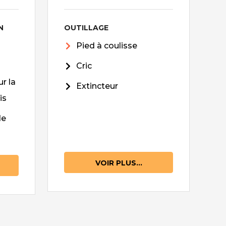
N
OUTILLAGE
Pied à coulisse
Cric
r la
Extincteur
is
de
VOIR PLUS...