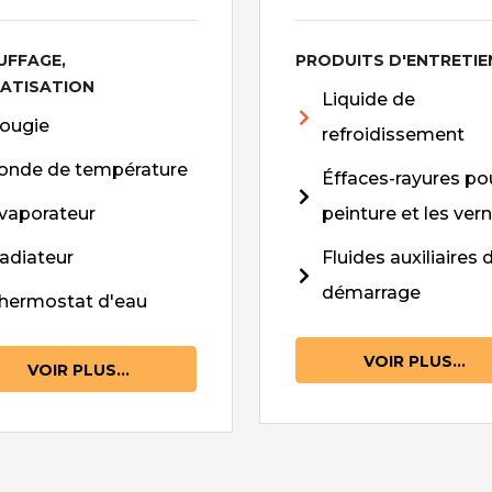
UFFAGE,
PRODUITS D'ENTRETIE
MATISATION
Liquide de
ougie
refroidissement
onde de température
Éffaces-rayures pou
vaporateur
peinture et les vern
adiateur
Fluides auxiliaires 
démarrage
hermostat d'eau
VOIR PLUS...
VOIR PLUS...