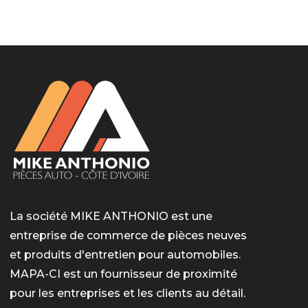
LotoMart
Бай Лото
escort barcelone
https://intimaties.net/es/category/woman-used-
eros houston
albanianescort
escorte ts paris
мелбет вход
мелбет вход
valor bet India
casino vox
Quickwin kod promocyjny
alvynn
alvynn
underwear/woman-used-panties/woman-indian-
used-panties-es/
La société MIKE ANTHONIO est une
entreprise de commerce de pièces neuves
et produits d'entretien pour automobiles.
MAPA-CI est un fournisseur de proximité
pour les entreprises et les clients au détail.