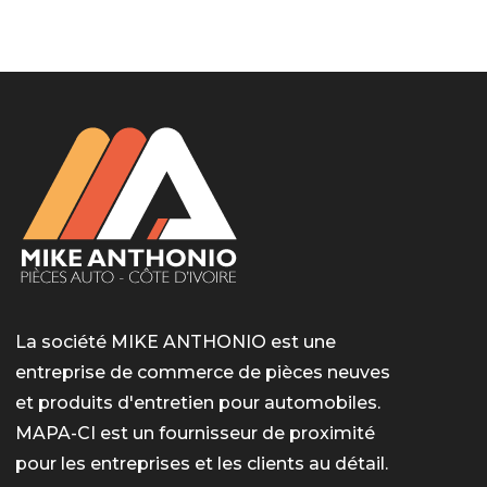
LotoMart
Бай Лото
escort barcelone
https://intimaties.net/es/category/woman-used-
eros houston
albanianescort
escorte ts paris
мелбет вход
мелбет вход
valor bet India
casino vox
Quickwin kod promocyjny
alvynn
alvynn
underwear/woman-used-panties/woman-indian-
used-panties-es/
La société MIKE ANTHONIO est une
entreprise de commerce de pièces neuves
et produits d'entretien pour automobiles.
MAPA-CI est un fournisseur de proximité
pour les entreprises et les clients au détail.