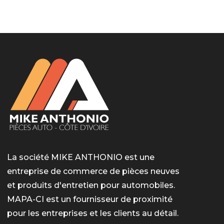
LotoMart
Бай Лото
escort barcelone
https://intimaties.net/es/category/woman-used-
eros houston
albanianescort
escorte ts paris
мелбет вход
мелбет вход
valor bet India
casino vox
Quickwin kod promocyjny
alvynn
alvynn
underwear/woman-used-panties/woman-indian-
used-panties-es/
La société MIKE ANTHONIO est une
entreprise de commerce de pièces neuves
et produits d'entretien pour automobiles.
MAPA-CI est un fournisseur de proximité
pour les entreprises et les clients au détail.