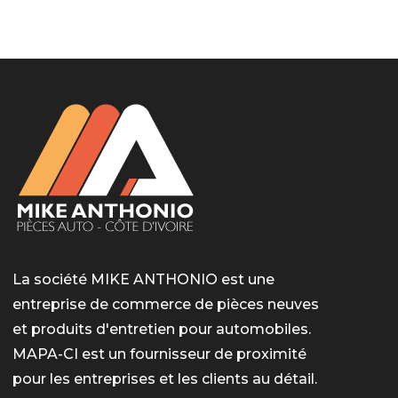
LotoMart
Бай Лото
escort barcelone
https://intimaties.net/es/category/woman-used-
eros houston
albanianescort
escorte ts paris
мелбет вход
мелбет вход
valor bet India
casino vox
Quickwin kod promocyjny
alvynn
alvynn
underwear/woman-used-panties/woman-indian-
used-panties-es/
La société MIKE ANTHONIO est une
entreprise de commerce de pièces neuves
et produits d'entretien pour automobiles.
MAPA-CI est un fournisseur de proximité
pour les entreprises et les clients au détail.