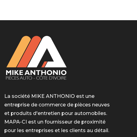
LotoMart
Бай Лото
escort barcelone
https://intimaties.net/es/category/woman-used-
eros houston
albanianescort
escorte ts paris
мелбет вход
мелбет вход
valor bet India
casino vox
Quickwin kod promocyjny
alvynn
alvynn
underwear/woman-used-panties/woman-indian-
used-panties-es/
La société MIKE ANTHONIO est une
entreprise de commerce de pièces neuves
et produits d'entretien pour automobiles.
MAPA-CI est un fournisseur de proximité
pour les entreprises et les clients au détail.