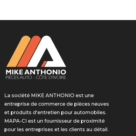
LotoMart
Бай Лото
escort barcelone
https://intimaties.net/es/category/woman-used-
eros houston
albanianescort
escorte ts paris
мелбет вход
мелбет вход
valor bet India
casino vox
Quickwin kod promocyjny
alvynn
alvynn
underwear/woman-used-panties/woman-indian-
used-panties-es/
La société MIKE ANTHONIO est une
entreprise de commerce de pièces neuves
et produits d'entretien pour automobiles.
MAPA-CI est un fournisseur de proximité
pour les entreprises et les clients au détail.