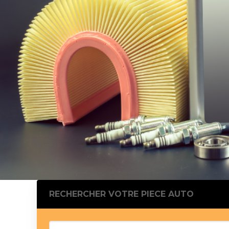
Silentblo
Silentblo
Pattes d
Tampon 
Tambour
Cylinder
Pistons l
Feu clig
Projecteu
Bague de 
Bague de
Calle laté
Culasse
Coussinet
RECHERCHER VOTRE PIECE AUTO
Coussinet
Chaine de
Courroie 
Croisillon