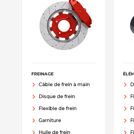
FREINAGE
ÉLÉ
Câble de frein à main
D
Disque de frein
F
Flexible de frein
F
Garniture
F
Huile de frein
F