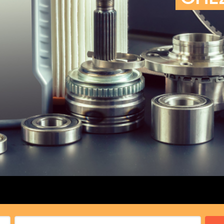
cs de bras
cs de palier
e moteur
amortisseur
s
 Heads
Débitmètre d’aire
Silencie
iners
Filtre à aire
Silencie
notant
Filtre à essence
Butée élastique de sile
r principal
Filtre à huile
Raccord de tuya
bielle
Filtre à gasoil
Raccord de tuya
 fusée
Filtre à gasoil
Tuyau 
rale
Filtre à pollen
Tuyau 
Filtre à pollen
 de bielle
Préfiltre
 de palier
 distribution
de distribution