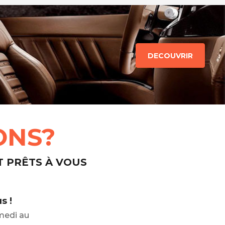
DECOUVRIR
ONS?
T PRÊTS À VOUS
s !
medi au