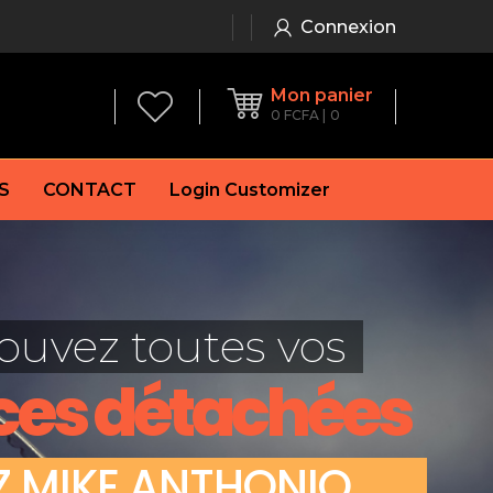
Connexion
Mon panier
0
FCFA
0
S
CONTACT
Login Customizer
 frein à main
Alternateur
e frein
Batterie
ouvez toutes vos
re
Démarreur
 de frein
Feu arrière
ces détachées
 frein
es de frein
laquettes de frein
Z
M
I
K
E
A
N
T
H
O
N
I
O