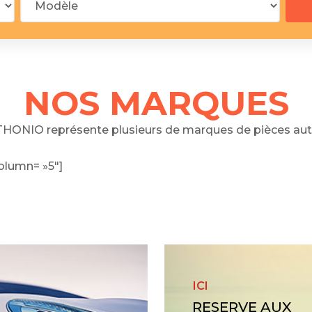
 segments
 soupape
Spi
brayage
stons
NOS MARQUES
hemises
culasse
HONIO représente plusieurs de marques de pièces aut
ur
olumn= »5″]
de joint
 ventilateur
 ventilateur
 eau
 essence
ICI
RESERVE AUX