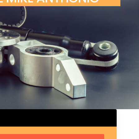
ux arrière
ux central
ncieux
u d’échappement
u d’échappement
d’échappement
d’échappement