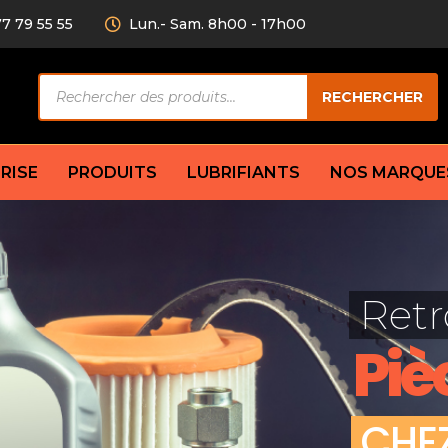
77 79 55 55
Lun.- Sam. 8h00 - 17h00
Recherche
RECHERCHER
de
produits
RISE
PRODUITS
LUBRIFIANTS
NOS MARQUE
Câble de
eurs AV/AR
Bougie
Disque d
ilisatrice
Compresseur
Retr
Garnitu
accouplement
Condenseur
Flexible
Électrovanne
Piè
Huile de
plet
Évaporateur
Mâchoir
Mano
Jeu de p
ère
Thermostat d’eau
C
H
E
cs amortisseur
Sonde de température
e bras