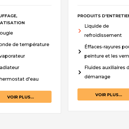
UFFAGE,
PRODUITS D'ENTRETIE
MATISATION
Liquide de
ougie
refroidissement
onde de température
Éffaces-rayures pou
vaporateur
peinture et les vern
adiateur
Fluides auxiliaires 
démarrage
hermostat d'eau
VOIR PLUS...
VOIR PLUS...