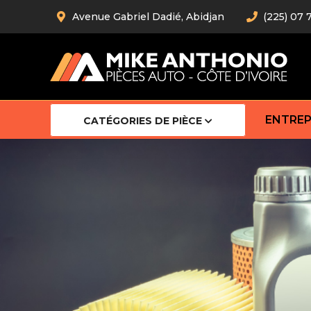
Avenue Gabriel Dadié, Abidjan
(225) 07 
ENTREP
CATÉGORIES DE PIÈCE
Amortiss
Barre stab
Barre d’
Robot
Bras com
Cardan
Crémaill
Silentblo
Rotules d