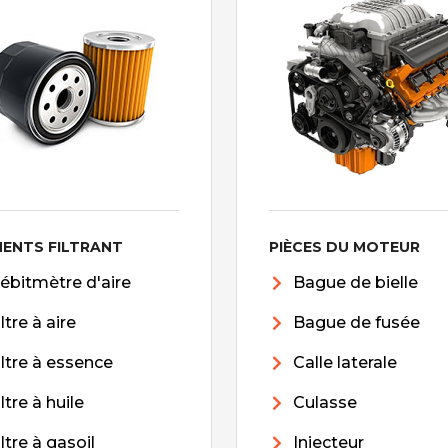
MENTS FILTRANT
PIÈCES DU MOTEUR
ébitmètre d'aire
Bague de bielle
iltre à aire
Bague de fusée
iltre à essence
Calle laterale
iltre à huile
Culasse
iltre à gasoil
Injecteur