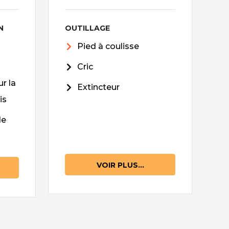
N
OUTILLAGE
Pied à coulisse
Cric
r la
Extincteur
is
de
VOIR PLUS...