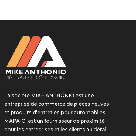
LotoMart
Бай Лото
escort barcelone
https://intimaties.net/es/category/woman-used-
eros houston
albanianescort
escorte ts paris
мелбет вход
мелбет вход
valor bet India
casino vox
Quickwin kod promocyjny
alvynn
alvynn
underwear/woman-used-panties/woman-indian-
used-panties-es/
La société MIKE ANTHONIO est une
entreprise de commerce de pièces neuves
et produits d'entretien pour automobiles.
MAPA-CI est un fournisseur de proximité
pour les entreprises et les clients au détail.