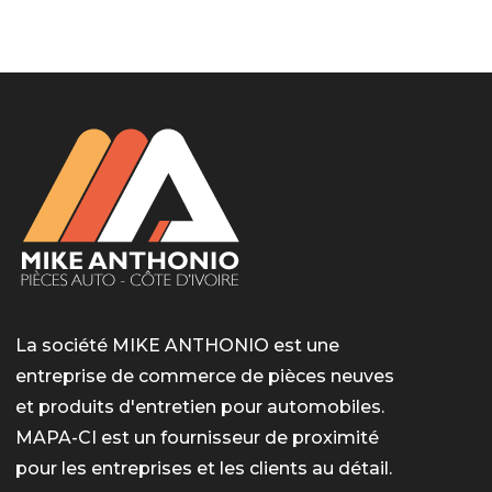
LotoMart
Бай Лото
escort barcelone
https://intimaties.net/es/category/woman-used-
eros houston
albanianescort
escorte ts paris
мелбет вход
мелбет вход
valor bet India
casino vox
Quickwin kod promocyjny
alvynn
alvynn
underwear/woman-used-panties/woman-indian-
used-panties-es/
La société MIKE ANTHONIO est une
entreprise de commerce de pièces neuves
et produits d'entretien pour automobiles.
MAPA-CI est un fournisseur de proximité
pour les entreprises et les clients au détail.