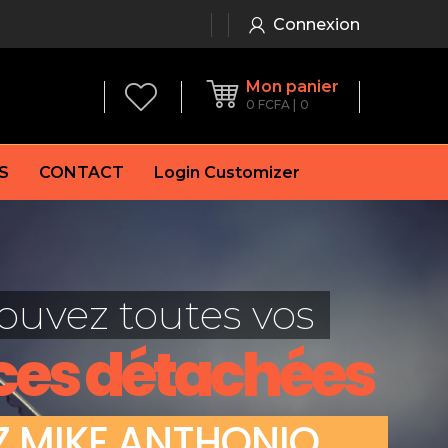
Connexion
Mon panier
0
FCFA
0
S
CONTACT
Login Customizer
 frein à main
Alternateur
e frein
Batterie
ouvez toutes vos
re
Démarreur
 de frein
Feu arrière
ces détachées
 frein
es de frein
laquettes de frein
Z
M
I
K
E
A
N
T
H
O
N
I
O