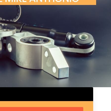
ux arrière
ux central
ncieux
u d’échappement
u d’échappement
d’échappement
d’échappement