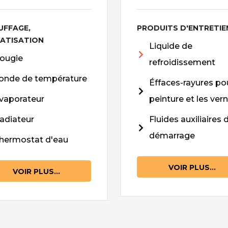
UFFAGE,
PRODUITS D'ENTRETIE
MATISATION
Liquide de
ougie
refroidissement
onde de température
Éffaces-rayures pou
vaporateur
peinture et les vern
adiateur
Fluides auxiliaires 
démarrage
hermostat d'eau
VOIR PLUS...
VOIR PLUS...