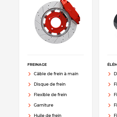
FREINAGE
ÉLÉ
Câble de frein à main
D
Disque de frein
F
Flexible de frein
F
Garniture
F
Huile de frein
F