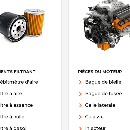
MENTS FILTRANT
PIÈCES DU MOTEUR
ébitmètre d'aire
Bague de bielle
iltre à aire
Bague de fusée
iltre à essence
Calle laterale
iltre à huile
Culasse
iltre à gasoil
Injecteur