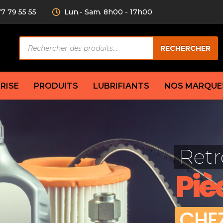
77 79 55 55
Lun.- Sam. 8h00 - 17h00
Recherche
RECHERCHER
de
produits
RISE
PRODUITS
LUBRIFIANTS
NOS MARQUE
Câble de
eurs AV/AR
Bougie
Disque d
ilisatrice
Compresseur
Retr
Garnitu
accouplement
Condenseur
Flexible
Électrovanne
Piè
Huile de
plet
Évaporateur
Mâchoir
Mano
Jeu de p
ère
Thermostat d’eau
C
H
E
cs amortisseur
Sonde de température
e bras