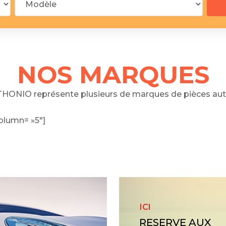
 segments
 soupape
Spi
brayage
stons
NOS MARQUES
hemises
culasse
HONIO représente plusieurs de marques de pièces aut
ur
olumn= »5″]
de joint
 ventilateur
 ventilateur
 eau
 essence
ICI
RESERVE AUX