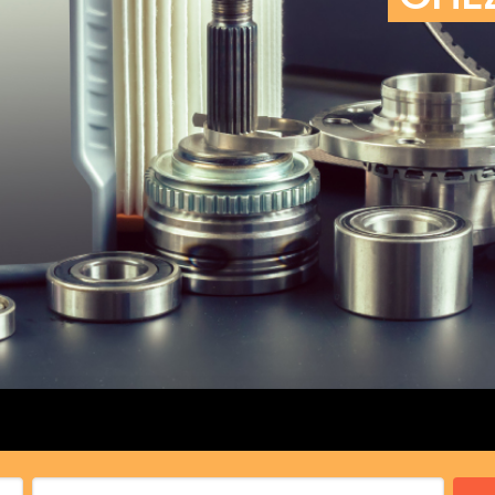
cs de bras
cs de palier
e moteur
amortisseur
s
 Heads
Débitmètre d’aire
Silencie
iners
Filtre à aire
Silencie
notant
Filtre à essence
Butée élastique de sile
r principal
Filtre à huile
Raccord de tuya
bielle
Filtre à gasoil
Raccord de tuya
 fusée
Filtre à gasoil
Tuyau 
rale
Filtre à pollen
Tuyau 
Filtre à pollen
 de bielle
Préfiltre
 de palier
 distribution
de distribution