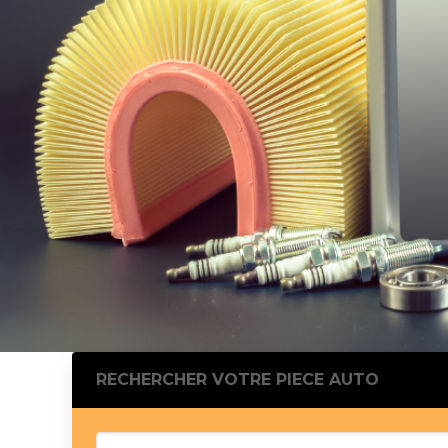
Silentblo
Silentblo
Pattes d
Tampon 
Tambour
Cylinder
Pistons l
Feu clig
Projecteu
Bague de 
Bague de
Calle laté
Culasse
Coussinet
RECHERCHER VOTRE PIECE AUTO
Coussinet
Chaine de
Courroie 
Croisillon