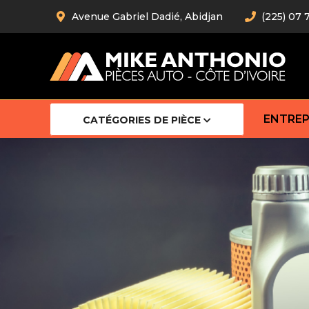
Avenue Gabriel Dadié, Abidjan
(225) 07 
ENTREP
CATÉGORIES DE PIÈCE
Amortiss
Barre stab
Barre d’
Robot
Bras com
Cardan
Crémaill
Silentblo
Rotules d