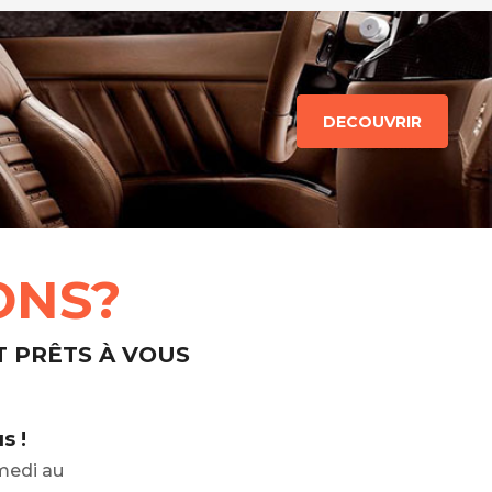
DECOUVRIR
ONS?
T PRÊTS À VOUS
s !
medi au