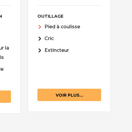
N
OUTILLAGE
Pied à coulisse
Cric
r la
Extincteur
is
de
VOIR PLUS...