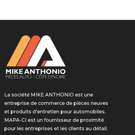
LotoMart
Бай Лото
escort barcelone
https://intimaties.net/es/category/woman-used-
eros houston
albanianescort
escorte ts paris
мелбет вход
мелбет вход
valor bet India
casino vox
Quickwin kod promocyjny
alvynn
alvynn
underwear/woman-used-panties/woman-indian-
used-panties-es/
La société MIKE ANTHONIO est une
entreprise de commerce de pièces neuves
et produits d'entretien pour automobiles.
MAPA-CI est un fournisseur de proximité
pour les entreprises et les clients au détail.