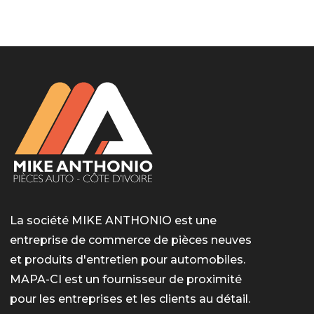
LotoMart
Бай Лото
escort barcelone
https://intimaties.net/es/category/woman-used-
eros houston
albanianescort
escorte ts paris
мелбет вход
мелбет вход
valor bet India
casino vox
Quickwin kod promocyjny
alvynn
alvynn
underwear/woman-used-panties/woman-indian-
used-panties-es/
La société MIKE ANTHONIO est une
entreprise de commerce de pièces neuves
et produits d'entretien pour automobiles.
MAPA-CI est un fournisseur de proximité
pour les entreprises et les clients au détail.