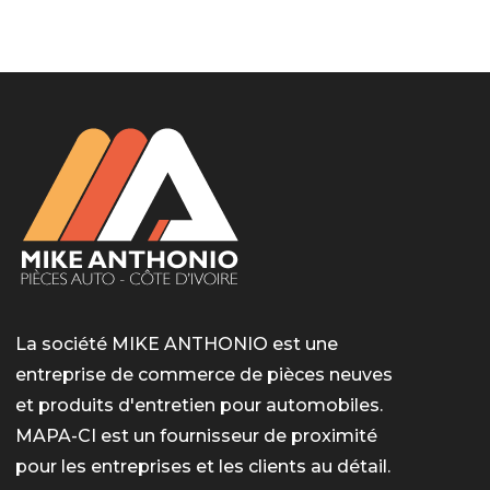
LotoMart
Бай Лото
escort barcelone
https://intimaties.net/es/category/woman-used-
eros houston
albanianescort
escorte ts paris
мелбет вход
мелбет вход
valor bet India
casino vox
Quickwin kod promocyjny
alvynn
alvynn
underwear/woman-used-panties/woman-indian-
used-panties-es/
La société MIKE ANTHONIO est une
entreprise de commerce de pièces neuves
et produits d'entretien pour automobiles.
MAPA-CI est un fournisseur de proximité
pour les entreprises et les clients au détail.