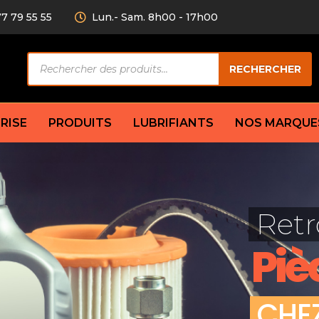
77 79 55 55
Lun.- Sam. 8h00 - 17h00
Recherche
RECHERCHER
de
produits
RISE
PRODUITS
LUBRIFIANTS
NOS MARQUE
Câble de
eurs AV/AR
Bougie
Disque d
ilisatrice
Compresseur
Retr
Garnitu
accouplement
Condenseur
Flexible
Électrovanne
Piè
Huile de
plet
Évaporateur
Mâchoir
Mano
Jeu de p
ère
Thermostat d’eau
C
H
E
cs amortisseur
Sonde de température
e bras