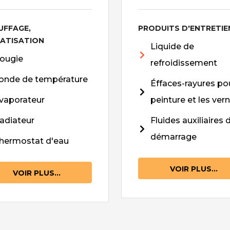
UFFAGE,
PRODUITS D'ENTRETIE
MATISATION
Liquide de
ougie
refroidissement
onde de température
Éffaces-rayures pou
vaporateur
peinture et les vern
adiateur
Fluides auxiliaires 
démarrage
hermostat d'eau
VOIR PLUS...
VOIR PLUS...