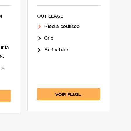
N
OUTILLAGE
Pied à coulisse
Cric
r la
Extincteur
is
de
VOIR PLUS...