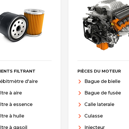
MENTS FILTRANT
PIÈCES DU MOTEUR
ébitmètre d'aire
Bague de bielle
iltre à aire
Bague de fusée
iltre à essence
Calle laterale
iltre à huile
Culasse
iltre à gasoil
Injecteur