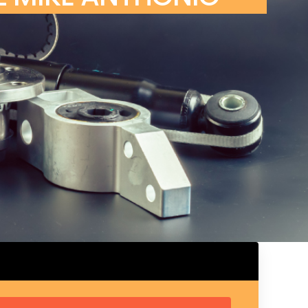
ux arrière
ux central
ncieux
u d’échappement
u d’échappement
d’échappement
d’échappement