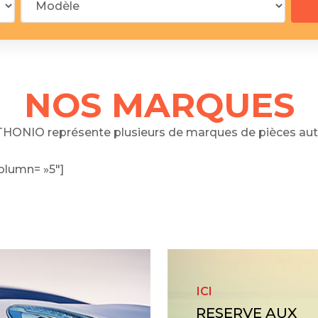
 segments
 soupape
Spi
brayage
stons
NOS MARQUES
hemises
culasse
HONIO représente plusieurs de marques de pièces aut
ur
olumn= »5″]
de joint
 ventilateur
 ventilateur
 eau
 essence
ICI
RESERVE AUX