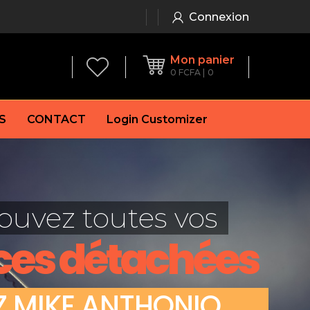
Connexion
Mon panier
0
FCFA
0
S
CONTACT
Login Customizer
 frein à main
Alternateur
e frein
Batterie
ouvez toutes vos
re
Démarreur
 de frein
Feu arrière
ces détachées
 frein
es de frein
laquettes de frein
Z
M
I
K
E
A
N
T
H
O
N
I
O