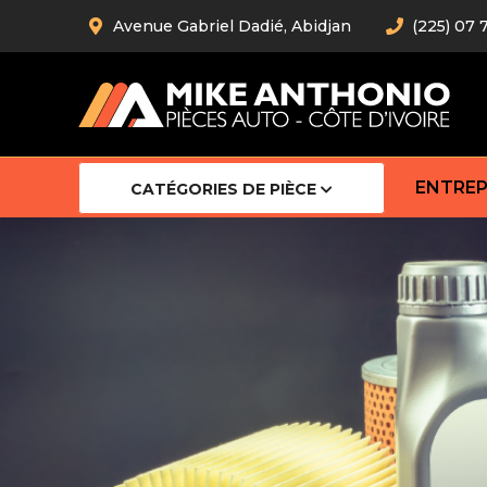
Avenue Gabriel Dadié, Abidjan
(225) 07 
ENTREP
CATÉGORIES DE PIÈCE
Amortiss
Barre stab
Barre d’
Robot
Bras com
Cardan
Crémaill
Silentblo
Rotules d