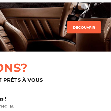
DECOUVRIR
ONS?
T PRÊTS À VOUS
s !
medi au