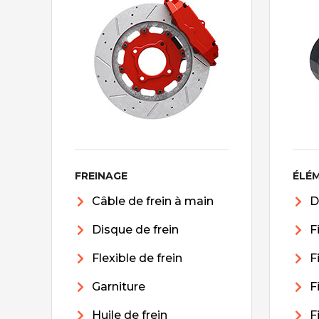
FREINAGE
ÉLÉ
Câble de frein à main
D
Disque de frein
F
Flexible de frein
F
Garniture
F
Huile de frein
F