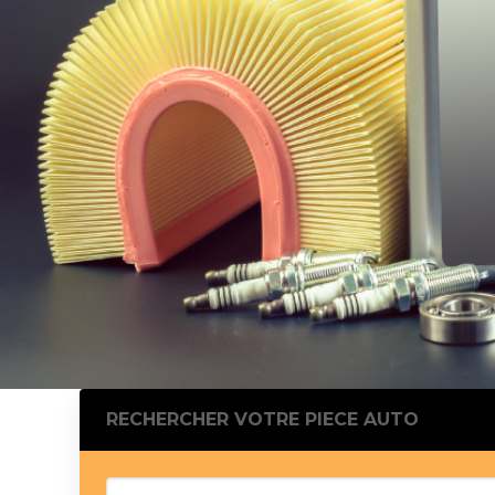
Silentblo
Silentblo
Pattes d
Tampon 
Tambour
Cylinder
Pistons l
Feu clig
Projecteu
Bague de 
Bague de
Calle laté
Culasse
Coussinet
RECHERCHER VOTRE PIECE AUTO
Coussinet
Chaine de
Courroie 
Croisillon