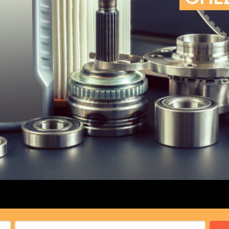
cs de bras
cs de palier
e moteur
amortisseur
s
 Heads
Débitmètre d’aire
Silencie
iners
Filtre à aire
Silencie
notant
Filtre à essence
Butée élastique de sile
r principal
Filtre à huile
Raccord de tuya
bielle
Filtre à gasoil
Raccord de tuya
 fusée
Filtre à gasoil
Tuyau 
rale
Filtre à pollen
Tuyau 
Filtre à pollen
 de bielle
Préfiltre
 de palier
 distribution
de distribution