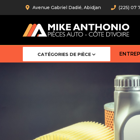
Avenue Gabriel Dadié, Abidjan
(225) 07 
ENTREP
CATÉGORIES DE PIÈCE
Amortiss
Barre stab
Barre d’
Robot
Bras com
Cardan
Crémaill
Silentblo
Rotules d