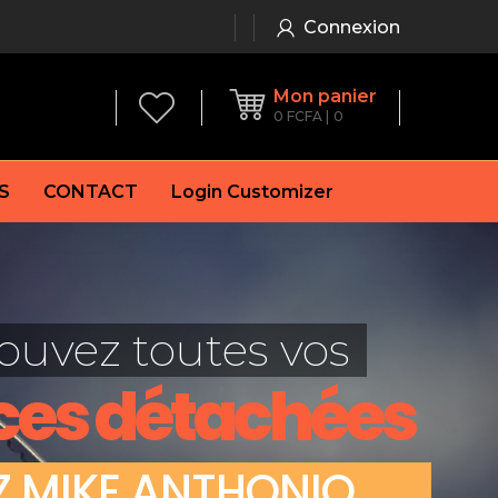
Connexion
Mon panier
0
FCFA
0
S
CONTACT
Login Customizer
 frein à main
Alternateur
e frein
Batterie
ouvez toutes vos
re
Démarreur
 de frein
Feu arrière
ces détachées
 frein
es de frein
laquettes de frein
Z
M
I
K
E
A
N
T
H
O
N
I
O