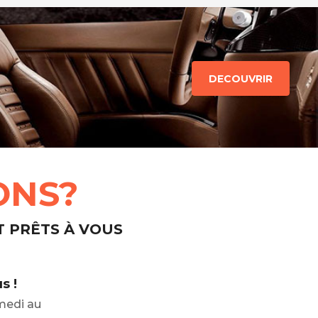
DECOUVRIR
ONS?
T PRÊTS À VOUS
s !
medi au