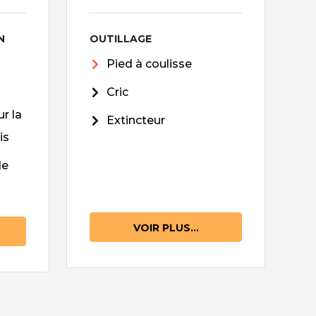
N
OUTILLAGE
Pied à coulisse
Cric
r la
Extincteur
is
de
VOIR PLUS...