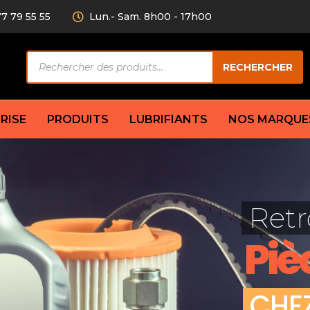
77 79 55 55
Lun.- Sam. 8h00 - 17h00
Recherche
RECHERCHER
de
produits
RISE
PRODUITS
LUBRIFIANTS
NOS MARQUE
Câble de
eurs AV/AR
Bougie
Disque d
ilisatrice
Compresseur
Retr
Garnitu
accouplement
Condenseur
Flexible
Électrovanne
Piè
Huile de
plet
Évaporateur
Mâchoir
Mano
Jeu de p
ère
Thermostat d’eau
C
H
E
cs amortisseur
Sonde de température
e bras