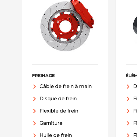
FREINAGE
ÉLÉ
Câble de frein à main
D
Disque de frein
F
Flexible de frein
F
Garniture
F
Huile de frein
F