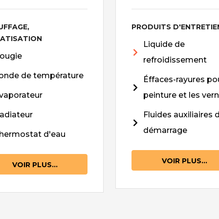
UFFAGE,
PRODUITS D'ENTRETIE
MATISATION
Liquide de
ougie
refroidissement
onde de température
Éffaces-rayures pou
vaporateur
peinture et les vern
adiateur
Fluides auxiliaires 
démarrage
hermostat d'eau
VOIR PLUS...
VOIR PLUS...