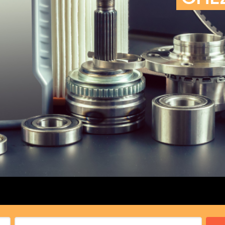
cs de bras
cs de palier
e moteur
amortisseur
s
 Heads
Débitmètre d’aire
Silencie
iners
Filtre à aire
Silencie
notant
Filtre à essence
Butée élastique de sile
r principal
Filtre à huile
Raccord de tuya
bielle
Filtre à gasoil
Raccord de tuya
 fusée
Filtre à gasoil
Tuyau 
rale
Filtre à pollen
Tuyau 
Filtre à pollen
 de bielle
Préfiltre
 de palier
 distribution
de distribution