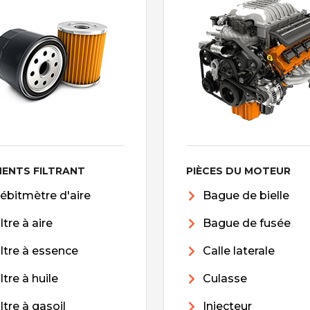
MENTS FILTRANT
PIÈCES DU MOTEUR
ébitmètre d'aire
Bague de bielle
iltre à aire
Bague de fusée
iltre à essence
Calle laterale
iltre à huile
Culasse
iltre à gasoil
Injecteur