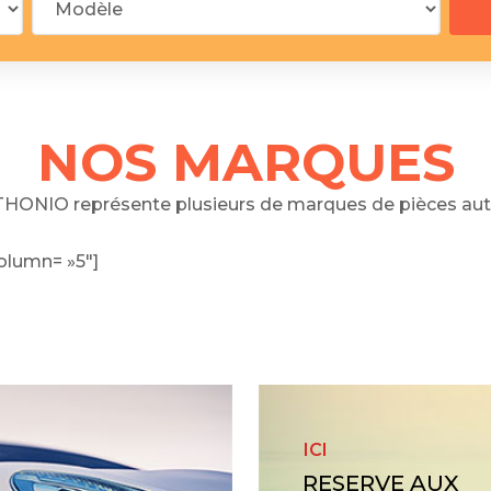
 segments
 soupape
Spi
brayage
stons
NOS MARQUES
hemises
culasse
HONIO représente plusieurs de marques de pièces aut
ur
olumn= »5″]
de joint
 ventilateur
 ventilateur
 eau
 essence
ICI
RESERVE AUX