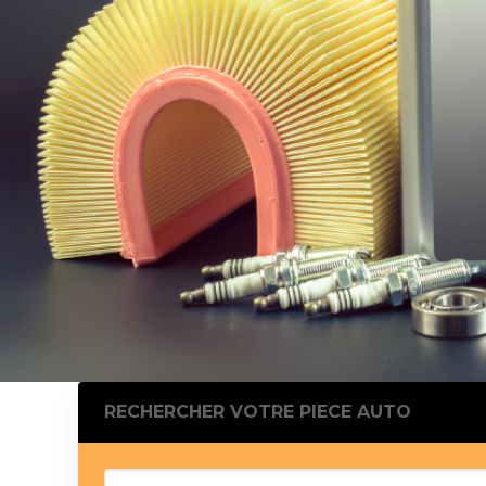
Silentblo
Silentblo
Pattes d
Tampon 
Tambour
Cylinder
Pistons l
Feu clig
Projecteu
Bague de 
Bague de
Calle laté
Culasse
Coussinet
RECHERCHER VOTRE PIECE AUTO
Coussinet
Chaine de
Courroie 
Croisillon