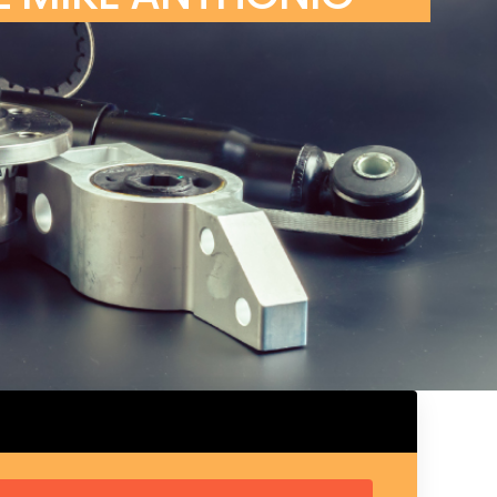
ux arrière
ux central
ncieux
u d’échappement
u d’échappement
d’échappement
d’échappement