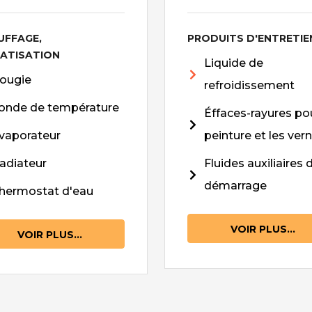
UFFAGE,
PRODUITS D'ENTRETIE
MATISATION
Liquide de
ougie
refroidissement
onde de température
Éffaces-rayures pou
vaporateur
peinture et les vern
adiateur
Fluides auxiliaires 
démarrage
hermostat d'eau
VOIR PLUS...
VOIR PLUS...