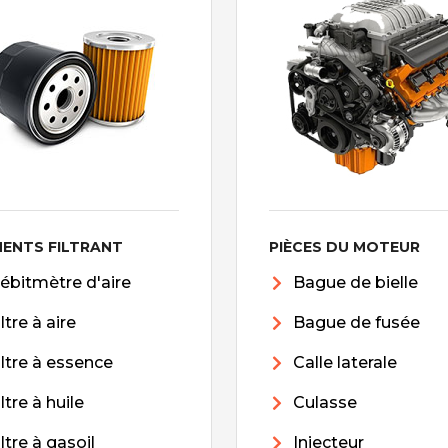
MENTS FILTRANT
PIÈCES DU MOTEUR
ébitmètre d'aire
Bague de bielle
iltre à aire
Bague de fusée
iltre à essence
Calle laterale
iltre à huile
Culasse
iltre à gasoil
Injecteur