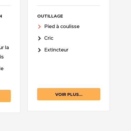
N
OUTILLAGE
Pied à coulisse
Cric
r la
Extincteur
is
de
VOIR PLUS...