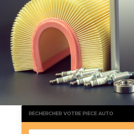
Silentblo
Silentblo
Pattes d
Tampon 
Tambour
Cylinder
Pistons l
Feu clig
Projecteu
Bague de 
Bague de
Calle laté
Culasse
Coussinet
RECHERCHER VOTRE PIECE AUTO
Coussinet
Chaine de
Courroie 
Croisillon