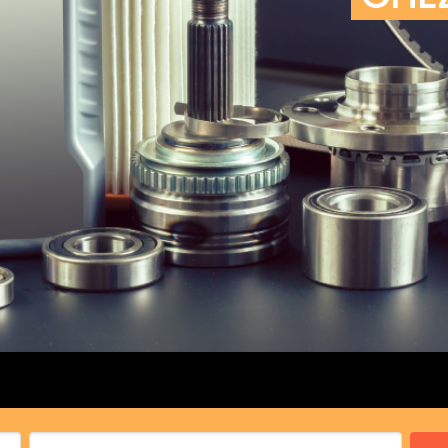
cs de bras
cs de palier
e moteur
amortisseur
s
 Heads
Débitmètre d’aire
Silencie
iners
Filtre à aire
Silencie
notant
Filtre à essence
Butée élastique de sile
r principal
Filtre à huile
Raccord de tuya
bielle
Filtre à gasoil
Raccord de tuya
 fusée
Filtre à gasoil
Tuyau 
rale
Filtre à pollen
Tuyau 
Filtre à pollen
 de bielle
Préfiltre
 de palier
 distribution
de distribution