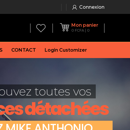
Connexion
Mon panier
0
FCFA
0
S
CONTACT
Login Customizer
 frein à main
Alternateur
e frein
Batterie
ouvez toutes vos
re
Démarreur
 de frein
Feu arrière
ces détachées
 frein
es de frein
laquettes de frein
Z
M
I
K
E
A
N
T
H
O
N
I
O