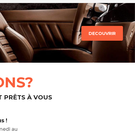
DECOUVRIR
ONS?
T PRÊTS À VOUS
s !
medi au