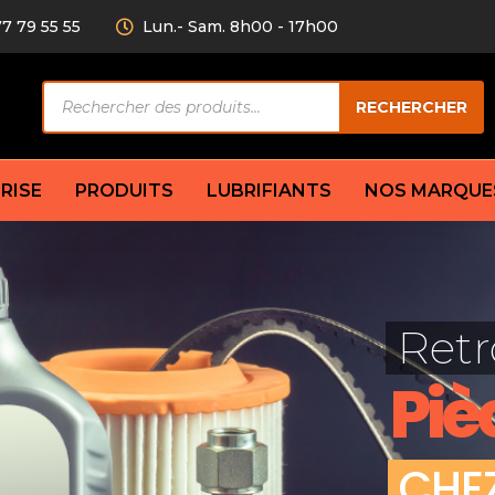
77 79 55 55
Lun.- Sam. 8h00 - 17h00
Recherche
RECHERCHER
de
produits
RISE
PRODUITS
LUBRIFIANTS
NOS MARQUE
Câble de
eurs AV/AR
Bougie
Disque d
ilisatrice
Compresseur
Retr
Garnitu
accouplement
Condenseur
Flexible
Électrovanne
Piè
Huile de
plet
Évaporateur
Mâchoir
Mano
Jeu de p
ère
Thermostat d’eau
C
H
E
cs amortisseur
Sonde de température
e bras