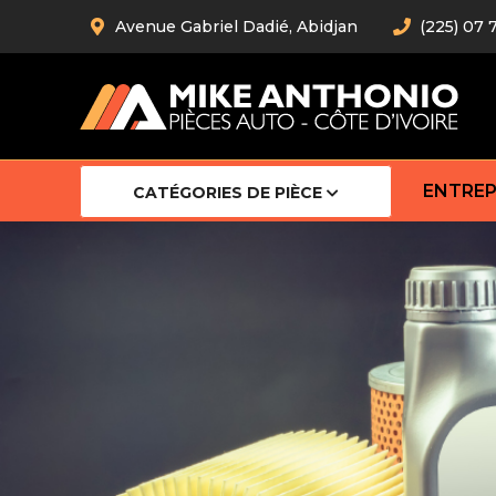
Avenue Gabriel Dadié, Abidjan
(225) 07 
ENTREP
CATÉGORIES DE PIÈCE
Amortiss
Barre stab
Barre d’
Robot
Bras com
Cardan
Crémaill
Silentblo
Rotules d