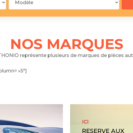
 segments
 soupape
Spi
brayage
stons
NOS MARQUES
hemises
culasse
HONIO représente plusieurs de marques de pièces aut
ur
olumn= »5″]
de joint
 ventilateur
 ventilateur
 eau
 essence
ICI
RESERVE AUX