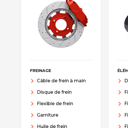
FREINAGE
ÉLÉ
Câble de frein à main
D
Disque de frein
F
Flexible de frein
F
Garniture
F
Huile de frein
F