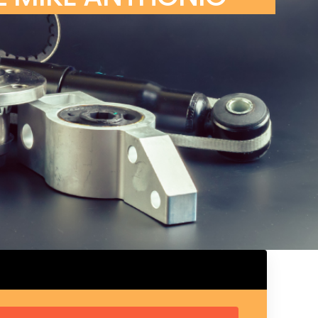
ux arrière
ux central
ncieux
u d’échappement
u d’échappement
d’échappement
d’échappement