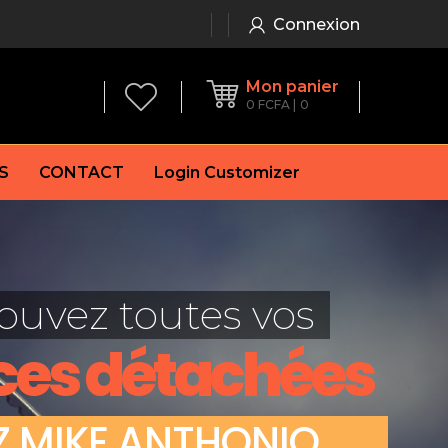
Connexion
Mon panier
0
FCFA
0
S
CONTACT
Login Customizer
 frein à main
Alternateur
e frein
Batterie
ouvez toutes vos
re
Démarreur
 de frein
Feu arrière
ces détachées
 frein
es de frein
laquettes de frein
Z
M
I
K
E
A
N
T
H
O
N
I
O