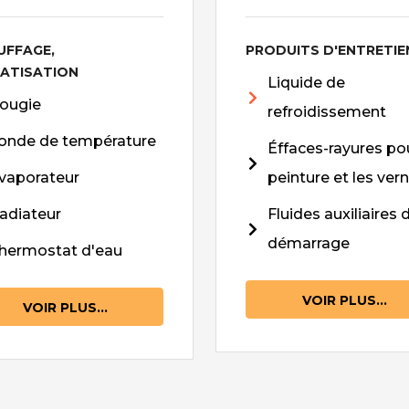
UFFAGE,
PRODUITS D'ENTRETIE
MATISATION
Liquide de
ougie
refroidissement
onde de température
Éffaces-rayures pou
vaporateur
peinture et les vern
adiateur
Fluides auxiliaires 
démarrage
hermostat d'eau
VOIR PLUS...
VOIR PLUS...