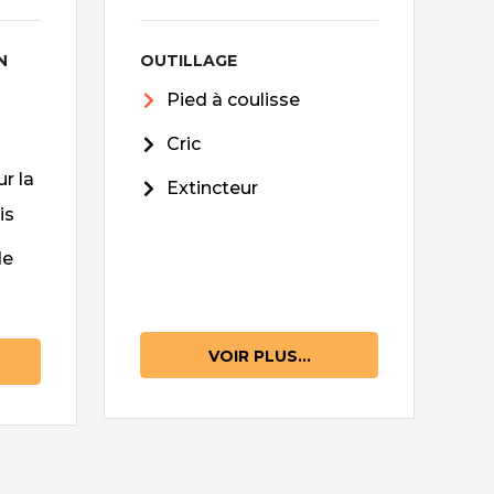
N
OUTILLAGE
Pied à coulisse
Cric
r la
Extincteur
is
de
VOIR PLUS...