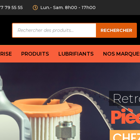
77 79 55 55
Lun.- Sam. 8h00 - 17h00
Recherche
RECHERCHER
de
produits
RISE
PRODUITS
LUBRIFIANTS
NOS MARQUE
Câble de
eurs AV/AR
Bougie
Disque d
ilisatrice
Compresseur
Retr
Garnitu
accouplement
Condenseur
Flexible
Électrovanne
Piè
Huile de
plet
Évaporateur
Mâchoir
Mano
Jeu de p
ère
Thermostat d’eau
C
H
E
cs amortisseur
Sonde de température
e bras