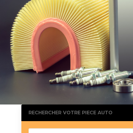
Silentblo
Silentblo
Pattes d
Tampon 
Tambour
Cylinder
Pistons l
Feu clig
Projecteu
Bague de 
Bague de
Calle laté
Culasse
Coussinet
RECHERCHER VOTRE PIECE AUTO
Coussinet
Chaine de
Courroie 
Croisillon