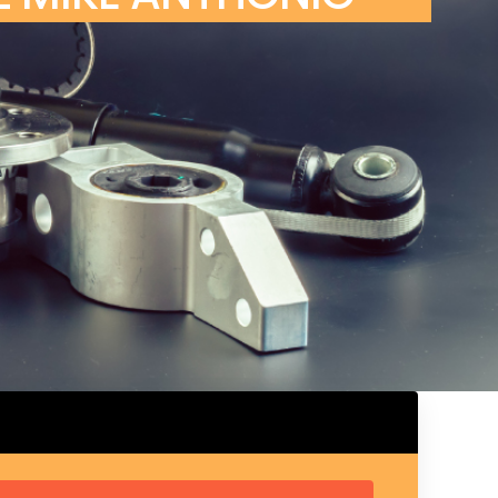
ux arrière
ux central
ncieux
u d’échappement
u d’échappement
d’échappement
d’échappement