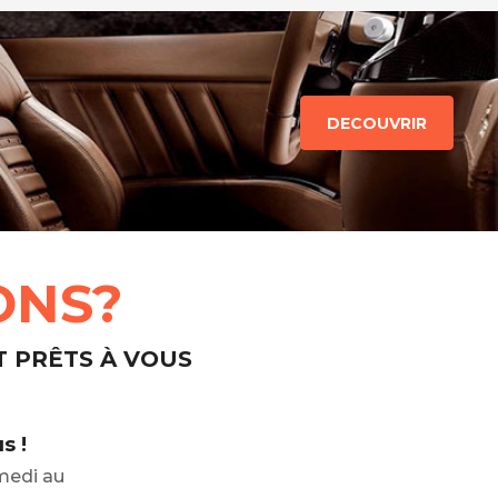
DECOUVRIR
ONS?
T PRÊTS À VOUS
s !
medi au