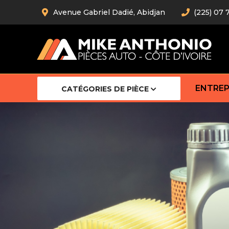
Avenue Gabriel Dadié, Abidjan
(225) 07 
ENTREP
CATÉGORIES DE PIÈCE
Amortiss
Barre stab
Barre d’
Robot
Bras com
Cardan
Crémaill
Silentblo
Rotules d