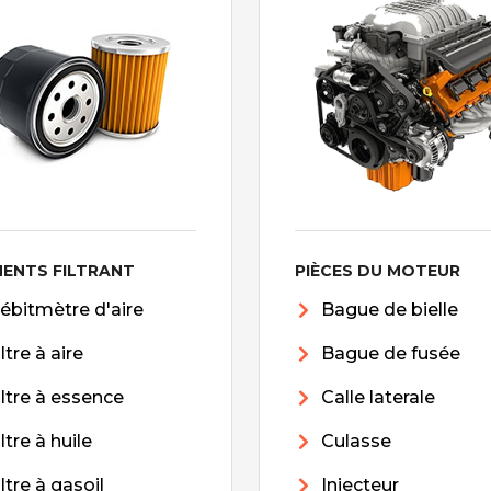
MENTS FILTRANT
PIÈCES DU MOTEUR
ébitmètre d'aire
Bague de bielle
iltre à aire
Bague de fusée
iltre à essence
Calle laterale
iltre à huile
Culasse
iltre à gasoil
Injecteur