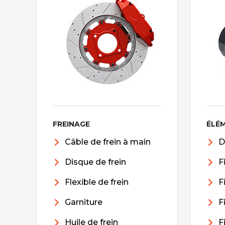
FREINAGE
ÉLÉ
Câble de frein à main
D
Disque de frein
F
Flexible de frein
F
Garniture
F
Huile de frein
F