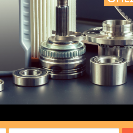
cs de bras
cs de palier
e moteur
amortisseur
s
 Heads
Débitmètre d’aire
Silencie
iners
Filtre à aire
Silencie
notant
Filtre à essence
Butée élastique de sile
r principal
Filtre à huile
Raccord de tuya
bielle
Filtre à gasoil
Raccord de tuya
 fusée
Filtre à gasoil
Tuyau 
rale
Filtre à pollen
Tuyau 
Filtre à pollen
 de bielle
Préfiltre
 de palier
 distribution
de distribution