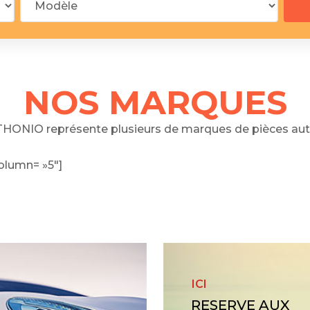
 segments
 soupape
Spi
brayage
stons
NOS MARQUES
hemises
culasse
HONIO représente plusieurs de marques de pièces aut
ur
olumn= »5″]
de joint
 ventilateur
 ventilateur
 eau
 essence
ICI
RESERVE AUX