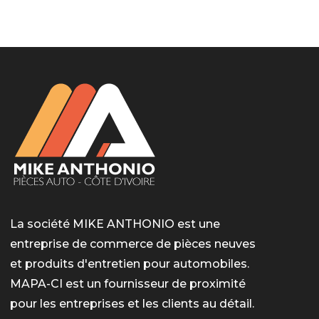
LotoMart
Бай Лото
escort barcelone
https://intimaties.net/es/category/woman-used-
eros houston
albanianescort
escorte ts paris
мелбет вход
мелбет вход
valor bet India
casino vox
Quickwin kod promocyjny
alvynn
alvynn
underwear/woman-used-panties/woman-indian-
used-panties-es/
La société MIKE ANTHONIO est une
entreprise de commerce de pièces neuves
et produits d'entretien pour automobiles.
MAPA-CI est un fournisseur de proximité
pour les entreprises et les clients au détail.