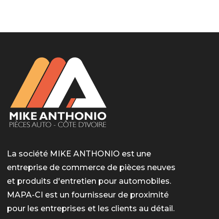
LotoMart
Бай Лото
escort barcelone
https://intimaties.net/es/category/woman-used-
eros houston
albanianescort
escorte ts paris
мелбет вход
мелбет вход
valor bet India
casino vox
Quickwin kod promocyjny
alvynn
alvynn
underwear/woman-used-panties/woman-indian-
used-panties-es/
La société MIKE ANTHONIO est une
entreprise de commerce de pièces neuves
et produits d'entretien pour automobiles.
MAPA-CI est un fournisseur de proximité
pour les entreprises et les clients au détail.