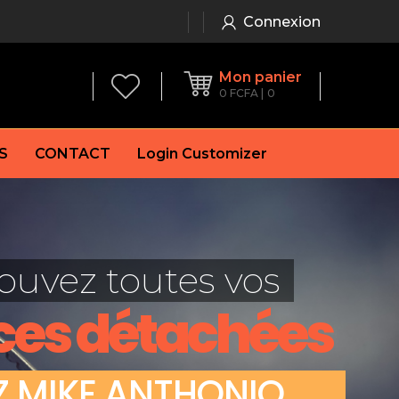
Connexion
Mon panier
0
FCFA
0
S
CONTACT
Login Customizer
 frein à main
Alternateur
e frein
Batterie
ouvez toutes vos
re
Démarreur
 de frein
Feu arrière
ces détachées
 frein
es de frein
laquettes de frein
Z
M
I
K
E
A
N
T
H
O
N
I
O