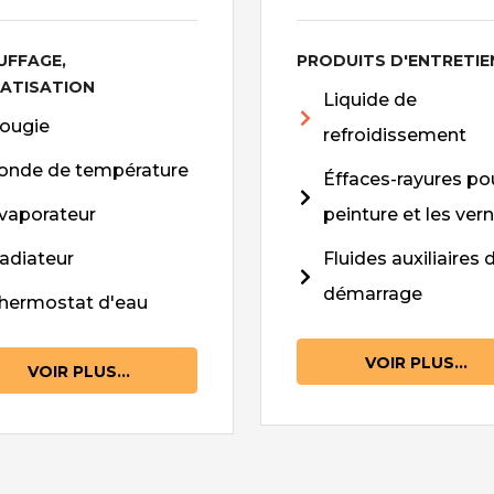
UFFAGE,
PRODUITS D'ENTRETIE
MATISATION
Liquide de
ougie
refroidissement
onde de température
Éffaces-rayures pou
vaporateur
peinture et les vern
adiateur
Fluides auxiliaires 
démarrage
hermostat d'eau
VOIR PLUS...
VOIR PLUS...