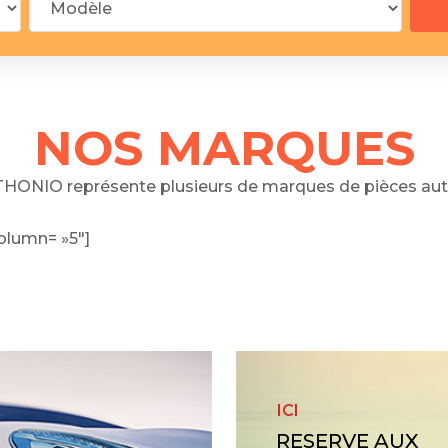
 segments
 soupape
Spi
brayage
stons
NOS MARQUES
hemises
culasse
HONIO représente plusieurs de marques de pièces aut
ur
olumn= »5″]
de joint
 ventilateur
 ventilateur
 eau
 essence
ICI
RESERVE AUX