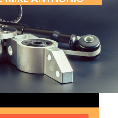
ux arrière
ux central
ncieux
u d’échappement
u d’échappement
d’échappement
d’échappement