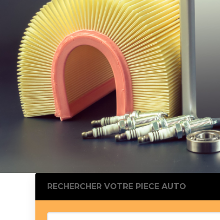
Silentblo
Silentblo
Pattes d
Tampon 
Tambour
Cylinder
Pistons l
Feu clig
Projecteu
Bague de 
Bague de
Calle laté
Culasse
Coussinet
RECHERCHER VOTRE PIECE AUTO
Coussinet
Chaine de
Courroie 
Croisillon