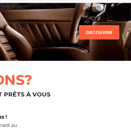
DECOUVRIR
ONS?
T PRÊTS À VOUS
s !
medi au