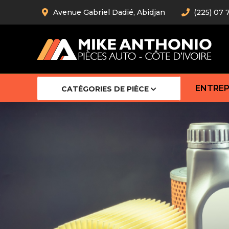
Avenue Gabriel Dadié, Abidjan
(225) 07 
ENTREP
CATÉGORIES DE PIÈCE
Amortiss
Barre stab
Barre d’
Robot
Bras com
Cardan
Crémaill
Silentblo
Rotules d