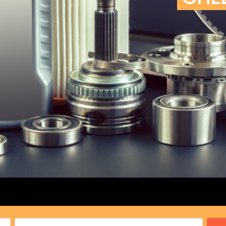
cs de bras
cs de palier
e moteur
amortisseur
s
 Heads
Débitmètre d’aire
Silencie
iners
Filtre à aire
Silencie
notant
Filtre à essence
Butée élastique de sile
r principal
Filtre à huile
Raccord de tuya
bielle
Filtre à gasoil
Raccord de tuya
 fusée
Filtre à gasoil
Tuyau 
rale
Filtre à pollen
Tuyau 
Filtre à pollen
 de bielle
Préfiltre
 de palier
 distribution
de distribution