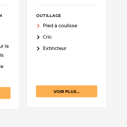
N
OUTILLAGE
Pied à coulisse
Cric
r la
Extincteur
is
de
VOIR PLUS...