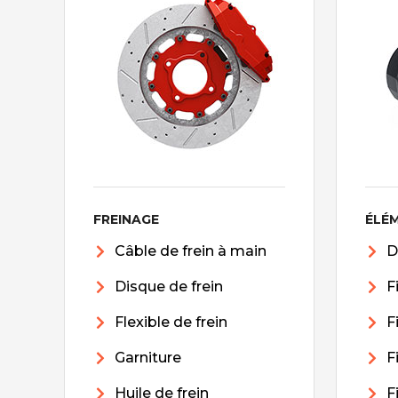
FREINAGE
ÉLÉ
Câble de frein à main
D
Disque de frein
F
Flexible de frein
F
Garniture
F
Huile de frein
F