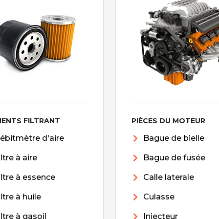
MENTS FILTRANT
PIÈCES DU MOTEUR
ébitmètre d'aire
Bague de bielle
iltre à aire
Bague de fusée
iltre à essence
Calle laterale
iltre à huile
Culasse
iltre à gasoil
Injecteur