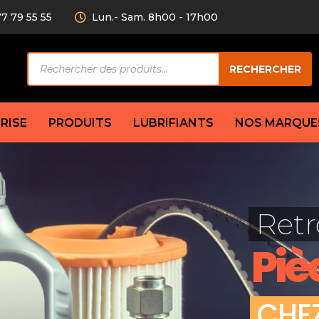
77 79 55 55
Lun.- Sam. 8h00 - 17h00
Recherche
RECHERCHER
de
produits
RISE
PRODUITS
LUBRIFIANTS
NOS MARQUE
Câble de
eurs AV/AR
Bougie
Disque d
ilisatrice
Compresseur
Retr
Garnitu
accouplement
Condenseur
Flexible
Électrovanne
Piè
Huile de
plet
Évaporateur
Mâchoir
Mano
Jeu de p
ère
Thermostat d’eau
C
H
E
cs amortisseur
Sonde de température
e bras