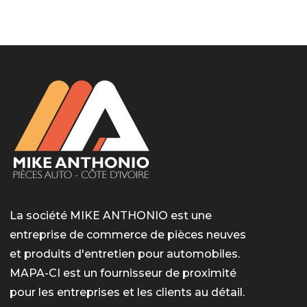
LotoMart
Бай Лото
escort barcelone
https://intimaties.net/es/category/woman-used-
eros houston
albanianescort
escorte ts paris
мелбет вход
мелбет вход
valor bet India
casino vox
Quickwin kod promocyjny
alvynn
alvynn
underwear/woman-used-panties/woman-indian-
used-panties-es/
La société MIKE ANTHONIO est une
entreprise de commerce de pièces neuves
et produits d'entretien pour automobiles.
MAPA-CI est un fournisseur de proximité
pour les entreprises et les clients au détail.