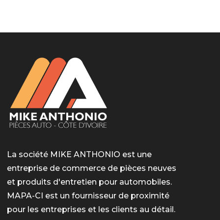
LotoMart
Бай Лото
escort barcelone
https://intimaties.net/es/category/woman-used-
eros houston
albanianescort
escorte ts paris
мелбет вход
мелбет вход
valor bet India
casino vox
Quickwin kod promocyjny
alvynn
alvynn
underwear/woman-used-panties/woman-indian-
used-panties-es/
La société MIKE ANTHONIO est une
entreprise de commerce de pièces neuves
et produits d'entretien pour automobiles.
MAPA-CI est un fournisseur de proximité
pour les entreprises et les clients au détail.