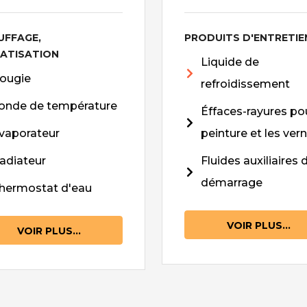
UFFAGE,
PRODUITS D'ENTRETIE
MATISATION
Liquide de
ougie
refroidissement
onde de température
Éffaces-rayures pou
vaporateur
peinture et les vern
adiateur
Fluides auxiliaires 
démarrage
hermostat d'eau
VOIR PLUS...
VOIR PLUS...