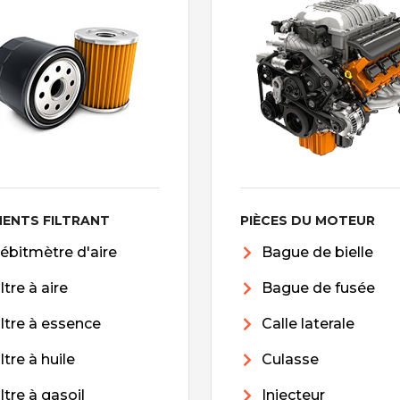
MENTS FILTRANT
PIÈCES DU MOTEUR
ébitmètre d'aire
Bague de bielle
iltre à aire
Bague de fusée
iltre à essence
Calle laterale
iltre à huile
Culasse
iltre à gasoil
Injecteur