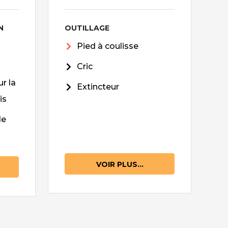
N
OUTILLAGE
Pied à coulisse
Cric
r la
Extincteur
is
de
VOIR PLUS...