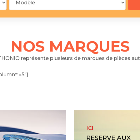
 segments
 soupape
Spi
brayage
stons
NOS MARQUES
hemises
culasse
HONIO représente plusieurs de marques de pièces aut
ur
olumn= »5″]
de joint
 ventilateur
 ventilateur
 eau
 essence
ICI
RESERVE AUX