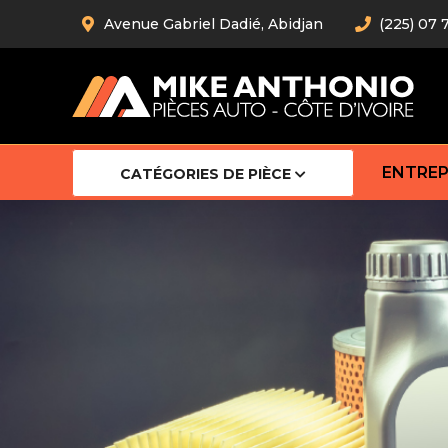
Avenue Gabriel Dadié, Abidjan
(225) 07 
ENTREP
CATÉGORIES DE PIÈCE
Amortiss
Barre stab
Barre d’
Robot
Bras com
Cardan
Crémaill
Silentblo
Rotules d