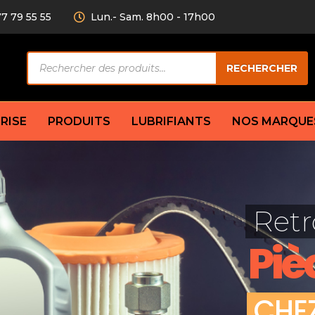
77 79 55 55
Lun.- Sam. 8h00 - 17h00
Recherche
RECHERCHER
de
produits
RISE
PRODUITS
LUBRIFIANTS
NOS MARQUE
Câble de
eurs AV/AR
Bougie
Disque d
ilisatrice
Compresseur
Retr
Garnitu
accouplement
Condenseur
Flexible
Électrovanne
Piè
Huile de
plet
Évaporateur
Mâchoir
Mano
Jeu de p
ère
Thermostat d’eau
C
H
E
cs amortisseur
Sonde de température
e bras