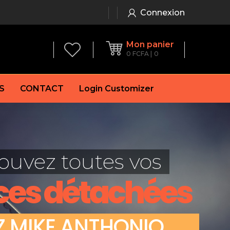
Connexion
Mon panier
0
FCFA
0
S
CONTACT
Login Customizer
 frein à main
Alternateur
e frein
Batterie
ouvez toutes vos
re
Démarreur
 de frein
Feu arrière
ces détachées
 frein
es de frein
laquettes de frein
Z
M
I
K
E
A
N
T
H
O
N
I
O