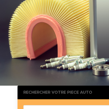
Silentblo
Silentblo
Pattes d
Tampon 
Tambour
Cylinder
Pistons l
Feu clig
Projecteu
Bague de 
Bague de
Calle laté
Culasse
Coussinet
RECHERCHER VOTRE PIECE AUTO
Coussinet
Chaine de
Courroie 
Croisillon