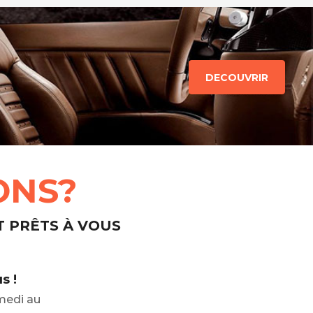
DECOUVRIR
ONS?
T PRÊTS À VOUS
s !
medi au