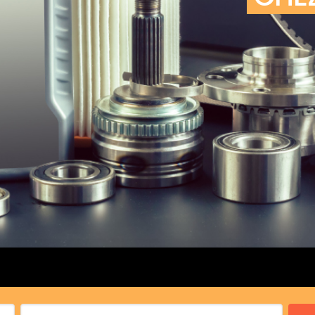
cs de bras
cs de palier
e moteur
amortisseur
s
 Heads
Débitmètre d’aire
Silencie
iners
Filtre à aire
Silencie
notant
Filtre à essence
Butée élastique de sile
r principal
Filtre à huile
Raccord de tuya
bielle
Filtre à gasoil
Raccord de tuya
 fusée
Filtre à gasoil
Tuyau 
rale
Filtre à pollen
Tuyau 
Filtre à pollen
 de bielle
Préfiltre
 de palier
 distribution
de distribution