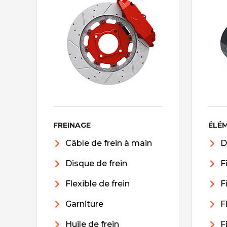
FREINAGE
ÉLÉ
Câble de frein à main
D
Disque de frein
F
Flexible de frein
F
Garniture
F
Huile de frein
F