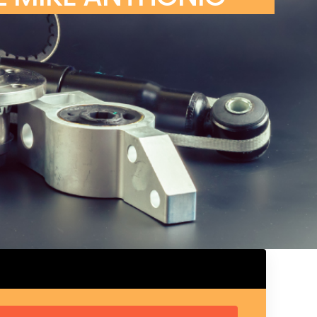
ux arrière
ux central
ncieux
u d’échappement
u d’échappement
d’échappement
d’échappement