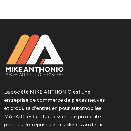
LotoMart
Бай Лото
escort barcelone
https://intimaties.net/es/category/woman-used-
eros houston
albanianescort
escorte ts paris
мелбет вход
мелбет вход
valor bet India
casino vox
Quickwin kod promocyjny
alvynn
alvynn
underwear/woman-used-panties/woman-indian-
used-panties-es/
La société MIKE ANTHONIO est une
entreprise de commerce de pièces neuves
et produits d'entretien pour automobiles.
MAPA-CI est un fournisseur de proximité
pour les entreprises et les clients au détail.