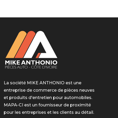
LotoMart
Бай Лото
escort barcelone
https://intimaties.net/es/category/woman-used-
eros houston
albanianescort
escorte ts paris
мелбет вход
мелбет вход
valor bet India
casino vox
Quickwin kod promocyjny
alvynn
alvynn
underwear/woman-used-panties/woman-indian-
used-panties-es/
La société MIKE ANTHONIO est une
entreprise de commerce de pièces neuves
et produits d'entretien pour automobiles.
MAPA-CI est un fournisseur de proximité
pour les entreprises et les clients au détail.