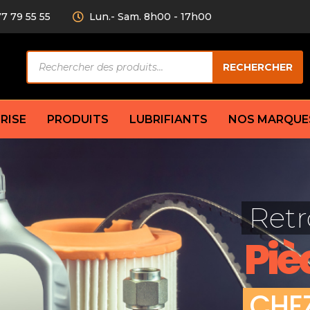
77 79 55 55
Lun.- Sam. 8h00 - 17h00
Recherche
RECHERCHER
de
produits
RISE
PRODUITS
LUBRIFIANTS
NOS MARQUE
Câble de
eurs AV/AR
Bougie
Disque d
ilisatrice
Compresseur
Retr
Garnitu
accouplement
Condenseur
Flexible
Électrovanne
Piè
Huile de
plet
Évaporateur
Mâchoir
Mano
Jeu de p
ère
Thermostat d’eau
C
H
E
cs amortisseur
Sonde de température
e bras