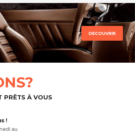
DECOUVRIR
ONS?
T PRÊTS À VOUS
s !
medi au