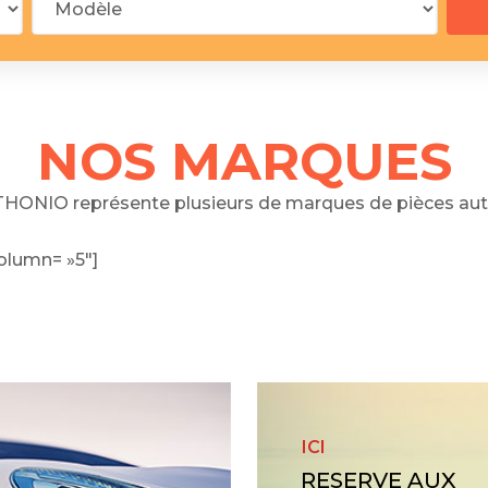
 segments
 soupape
Spi
brayage
stons
NOS MARQUES
hemises
culasse
HONIO représente plusieurs de marques de pièces aut
ur
olumn= »5″]
de joint
 ventilateur
 ventilateur
 eau
 essence
ICI
RESERVE AUX