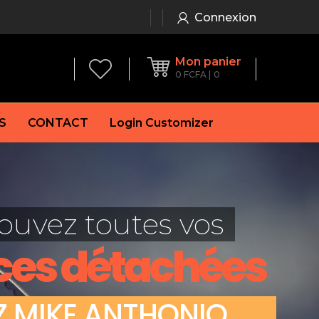
Connexion
Mon panier
0
FCFA
0
S
CONTACT
Login Customizer
 frein à main
Alternateur
e frein
Batterie
ouvez toutes vos
re
Démarreur
 de frein
Feu arrière
ces détachées
 frein
es de frein
laquettes de frein
Z
M
I
K
E
A
N
T
H
O
N
I
O