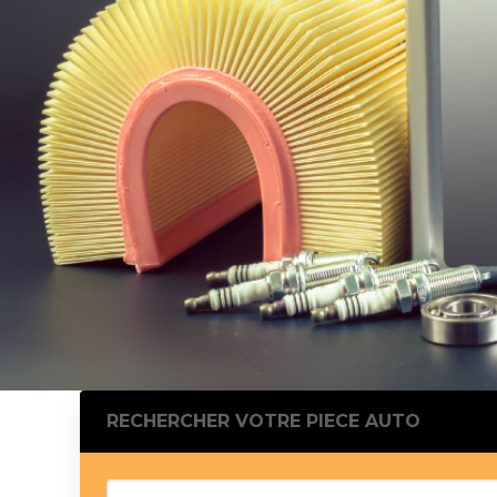
Silentblo
Silentblo
Pattes d
Tampon 
Tambour
Cylinder
Pistons l
Feu clig
Projecteu
Bague de 
Bague de
Calle laté
Culasse
Coussinet
RECHERCHER VOTRE PIECE AUTO
Coussinet
Chaine de
Courroie 
Croisillon