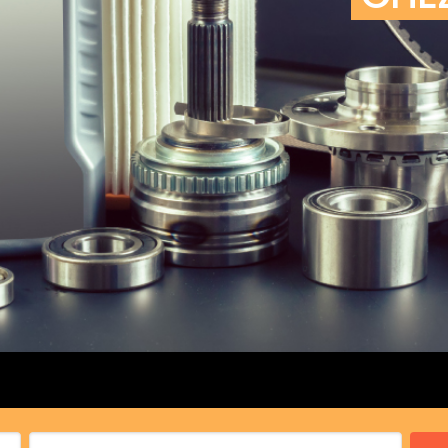
cs de bras
cs de palier
e moteur
amortisseur
s
 Heads
Débitmètre d’aire
Silencie
iners
Filtre à aire
Silencie
notant
Filtre à essence
Butée élastique de sile
r principal
Filtre à huile
Raccord de tuya
bielle
Filtre à gasoil
Raccord de tuya
 fusée
Filtre à gasoil
Tuyau 
rale
Filtre à pollen
Tuyau 
Filtre à pollen
 de bielle
Préfiltre
 de palier
 distribution
de distribution