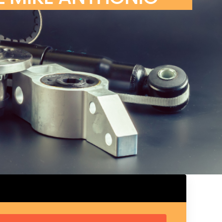
ux arrière
ux central
ncieux
u d’échappement
u d’échappement
d’échappement
d’échappement