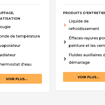
UFFAGE,
PRODUITS D'ENTRETIE
MATISATION
Liquide de
ougie
refroidissement
onde de température
Éffaces-rayures pou
vaporateur
peinture et les vern
adiateur
Fluides auxiliaires 
démarrage
hermostat d'eau
VOIR PLUS...
VOIR PLUS...