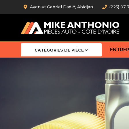
Avenue Gabriel Dadié, Abidjan
(225) 07 
ENTREP
CATÉGORIES DE PIÈCE
Amortiss
Barre stab
Barre d’
Robot
Bras com
Cardan
Crémaill
Silentblo
Rotules d