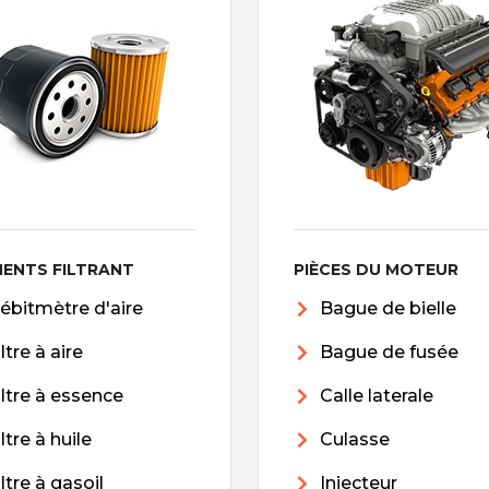
MENTS FILTRANT
PIÈCES DU MOTEUR
ébitmètre d'aire
Bague de bielle
iltre à aire
Bague de fusée
iltre à essence
Calle laterale
iltre à huile
Culasse
iltre à gasoil
Injecteur