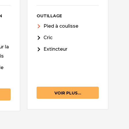
N
OUTILLAGE
Pied à coulisse
Cric
r la
Extincteur
is
de
VOIR PLUS...