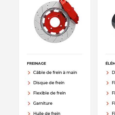
FREINAGE
ÉLÉ
Câble de frein à main
D
Disque de frein
F
Flexible de frein
F
Garniture
F
Huile de frein
F