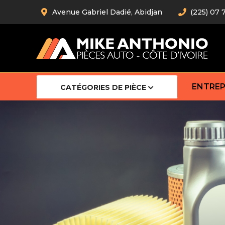
Avenue Gabriel Dadié, Abidjan
(225) 07 
ENTREP
CATÉGORIES DE PIÈCE
Amortiss
Barre stab
Barre d’
Robot
Bras com
Cardan
Crémaill
Silentblo
Rotules d