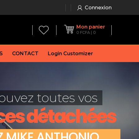
Connexion
Mon panier
0
FCFA
0
S
CONTACT
Login Customizer
 frein à main
Alternateur
e frein
Batterie
ouvez toutes vos
re
Démarreur
 de frein
Feu arrière
ces détachées
 frein
es de frein
laquettes de frein
Z
M
I
K
E
A
N
T
H
O
N
I
O