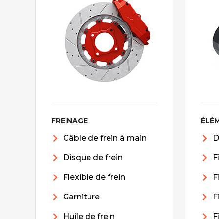
FREINAGE
ÉLÉ
Câble de frein à main
D
Disque de frein
F
Flexible de frein
F
Garniture
F
Huile de frein
F