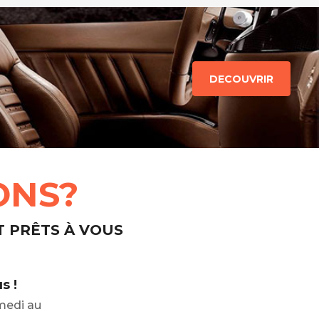
DECOUVRIR
ONS?
T PRÊTS À VOUS
s !
medi au