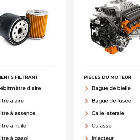
MENTS FILTRANT
PIÈCES DU MOTEUR
ébitmètre d'aire
Bague de bielle
iltre à aire
Bague de fusée
iltre à essence
Calle laterale
iltre à huile
Culasse
iltre à gasoil
Injecteur