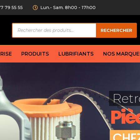
77 79 55 55
Lun.- Sam. 8h00 - 17h00
Recherche
RECHERCHER
de
produits
RISE
PRODUITS
LUBRIFIANTS
NOS MARQUE
Câble de
eurs AV/AR
Bougie
Disque d
ilisatrice
Compresseur
Retr
Garnitu
accouplement
Condenseur
Flexible
Électrovanne
Piè
Huile de
plet
Évaporateur
Mâchoir
Mano
Jeu de p
ère
Thermostat d’eau
C
H
E
cs amortisseur
Sonde de température
e bras