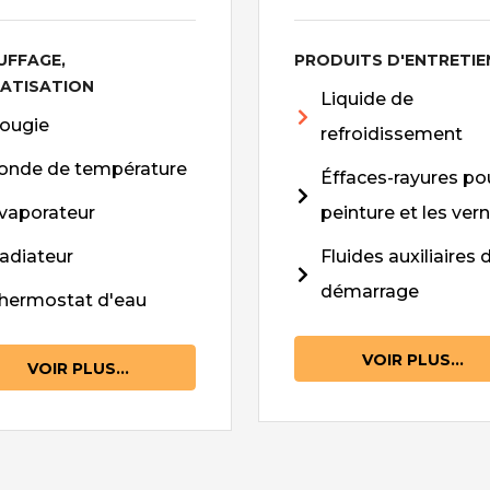
UFFAGE,
PRODUITS D'ENTRETIE
MATISATION
Liquide de
ougie
refroidissement
onde de température
Éffaces-rayures pou
vaporateur
peinture et les vern
adiateur
Fluides auxiliaires 
démarrage
hermostat d'eau
VOIR PLUS...
VOIR PLUS...