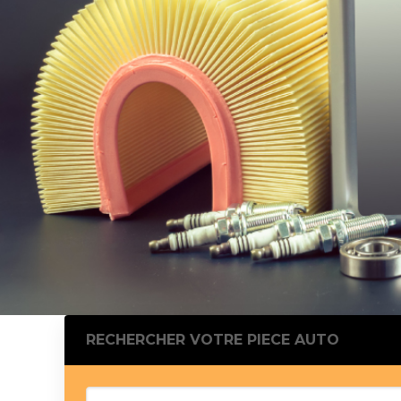
Silentblo
Silentblo
Pattes d
Tampon 
Tambour
Cylinder
Pistons l
Feu clig
Projecteu
Bague de 
Bague de
Calle laté
Culasse
Coussinet
RECHERCHER VOTRE PIECE AUTO
Coussinet
Chaine de
Courroie 
Croisillon