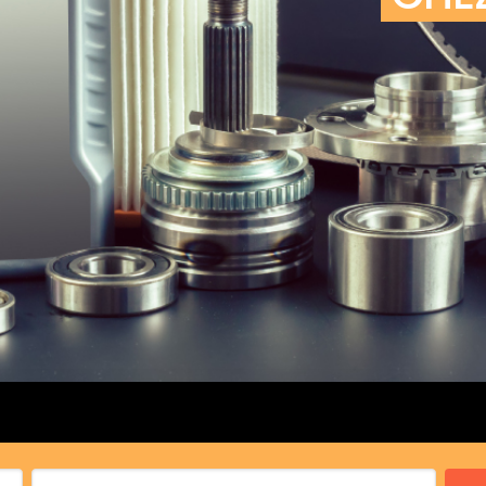
cs de bras
cs de palier
e moteur
amortisseur
s
 Heads
Débitmètre d’aire
Silencie
iners
Filtre à aire
Silencie
notant
Filtre à essence
Butée élastique de sile
r principal
Filtre à huile
Raccord de tuya
bielle
Filtre à gasoil
Raccord de tuya
 fusée
Filtre à gasoil
Tuyau 
rale
Filtre à pollen
Tuyau 
Filtre à pollen
 de bielle
Préfiltre
 de palier
 distribution
de distribution