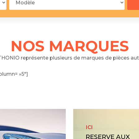
 segments
 soupape
Spi
brayage
stons
NOS MARQUES
hemises
culasse
HONIO représente plusieurs de marques de pièces aut
ur
olumn= »5″]
de joint
 ventilateur
 ventilateur
 eau
 essence
ICI
RESERVE AUX