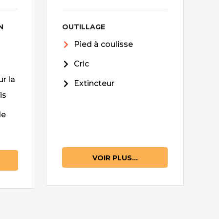
N
OUTILLAGE
Pied à coulisse
Cric
r la
Extincteur
is
de
VOIR PLUS...