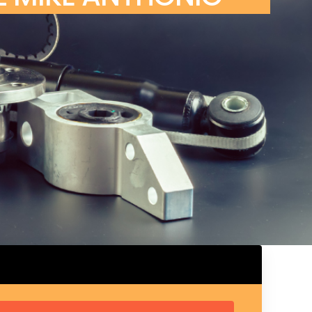
ux arrière
ux central
ncieux
u d’échappement
u d’échappement
d’échappement
d’échappement