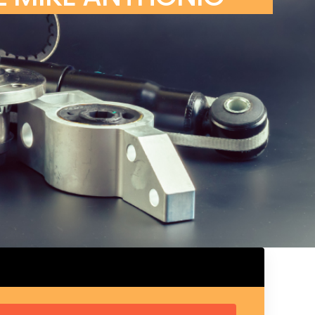
ux arrière
ux central
ncieux
u d’échappement
u d’échappement
d’échappement
d’échappement