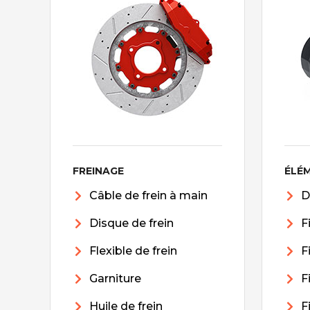
FREINAGE
ÉLÉ
Câble de frein à main
D
Disque de frein
F
Flexible de frein
F
Garniture
F
Huile de frein
F