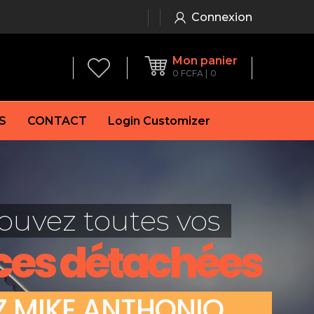
Connexion
Mon panier
0
FCFA
0
S
CONTACT
Login Customizer
 frein à main
Alternateur
e frein
Batterie
ouvez toutes vos
re
Démarreur
 de frein
Feu arrière
ces détachées
 frein
es de frein
laquettes de frein
Z
M
I
K
E
A
N
T
H
O
N
I
O