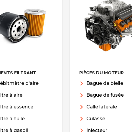
MENTS FILTRANT
PIÈCES DU MOTEUR
ébitmètre d'aire
Bague de bielle
iltre à aire
Bague de fusée
iltre à essence
Calle laterale
iltre à huile
Culasse
iltre à gasoil
Injecteur