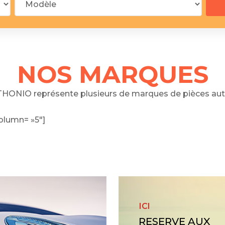
 segments
 soupape
Spi
brayage
stons
NOS MARQUES
hemises
culasse
HONIO représente plusieurs de marques de pièces aut
ur
olumn= »5″]
de joint
 ventilateur
 ventilateur
 eau
 essence
ICI
RESERVE AUX