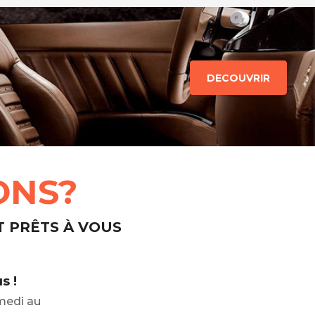
DECOUVRIR
ONS?
T PRÊTS À VOUS
s !
medi au