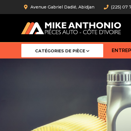
Avenue Gabriel Dadié, Abidjan
(225) 07 
ENTREP
CATÉGORIES DE PIÈCE
Amortiss
Barre stab
Barre d’
Robot
Bras com
Cardan
Crémaill
Silentblo
Rotules d