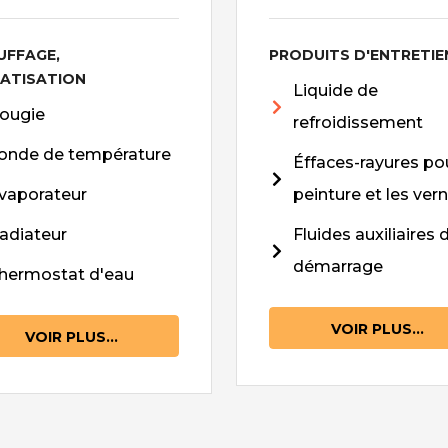
UFFAGE,
PRODUITS D'ENTRETIE
MATISATION
Liquide de
ougie
refroidissement
onde de température
Éffaces-rayures pou
vaporateur
peinture et les vern
adiateur
Fluides auxiliaires 
démarrage
hermostat d'eau
VOIR PLUS...
VOIR PLUS...