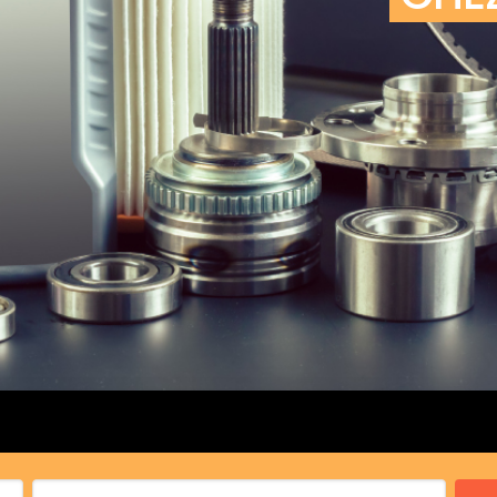
cs de bras
cs de palier
e moteur
amortisseur
s
 Heads
Débitmètre d’aire
Silencie
iners
Filtre à aire
Silencie
notant
Filtre à essence
Butée élastique de sile
r principal
Filtre à huile
Raccord de tuya
bielle
Filtre à gasoil
Raccord de tuya
 fusée
Filtre à gasoil
Tuyau 
rale
Filtre à pollen
Tuyau 
Filtre à pollen
 de bielle
Préfiltre
 de palier
 distribution
de distribution