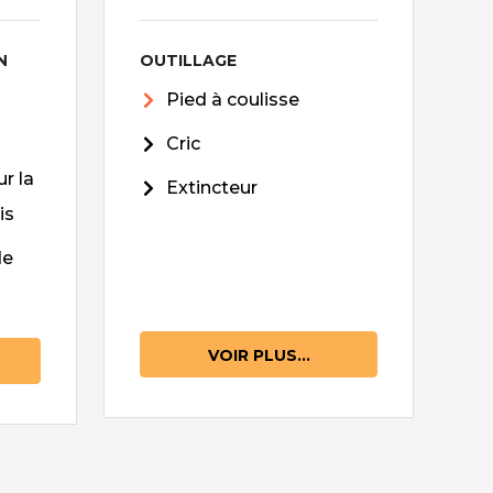
N
OUTILLAGE
Pied à coulisse
Cric
r la
Extincteur
is
de
VOIR PLUS...