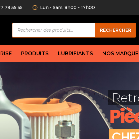
77 79 55 55
Lun.- Sam. 8h00 - 17h00
Recherche
RECHERCHER
de
produits
RISE
PRODUITS
LUBRIFIANTS
NOS MARQUE
Câble de
eurs AV/AR
Bougie
Disque d
ilisatrice
Compresseur
Retr
Garnitu
accouplement
Condenseur
Flexible
Électrovanne
Piè
Huile de
plet
Évaporateur
Mâchoir
Mano
Jeu de p
ère
Thermostat d’eau
C
H
E
cs amortisseur
Sonde de température
e bras