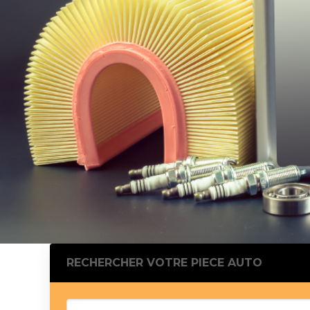
Silentblo
Silentblo
Pattes d
Tampon 
Tambour
Cylinder
Pistons l
Feu clig
Projecteu
Bague de 
Bague de
Calle laté
Culasse
Coussinet
RECHERCHER VOTRE PIECE AUTO
Coussinet
Chaine de
Courroie 
Croisillon