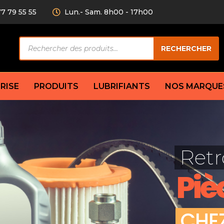
77 79 55 55
Lun.- Sam. 8h00 - 17h00
Recherche
RECHERCHER
de
produits
RISE
PRODUITS
LUBRIFIANTS
NOS MARQUE
Câble de
eurs AV/AR
Bougie
Disque d
ilisatrice
Compresseur
Retr
Garnitu
accouplement
Condenseur
Flexible
Électrovanne
Piè
Huile de
plet
Évaporateur
Mâchoir
Mano
Jeu de p
ère
Thermostat d’eau
C
H
E
cs amortisseur
Sonde de température
e bras