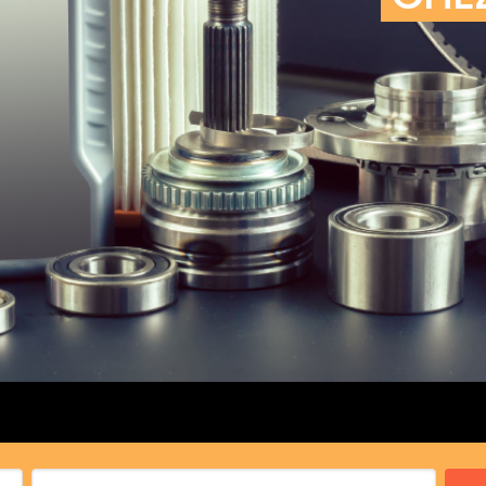
cs de bras
cs de palier
e moteur
amortisseur
s
 Heads
Débitmètre d’aire
Silencie
iners
Filtre à aire
Silencie
notant
Filtre à essence
Butée élastique de sile
r principal
Filtre à huile
Raccord de tuya
bielle
Filtre à gasoil
Raccord de tuya
 fusée
Filtre à gasoil
Tuyau 
rale
Filtre à pollen
Tuyau 
Filtre à pollen
 de bielle
Préfiltre
 de palier
 distribution
de distribution