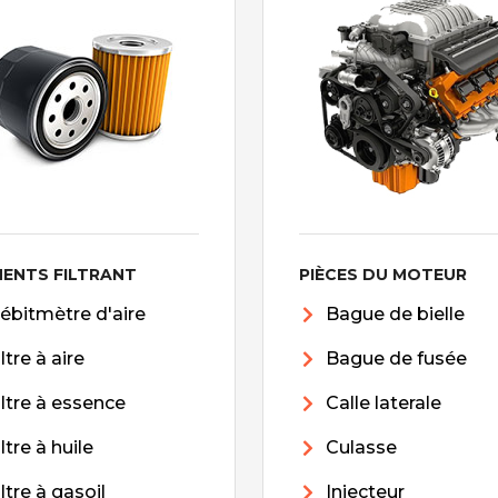
MENTS FILTRANT
PIÈCES DU MOTEUR
ébitmètre d'aire
Bague de bielle
iltre à aire
Bague de fusée
iltre à essence
Calle laterale
iltre à huile
Culasse
iltre à gasoil
Injecteur