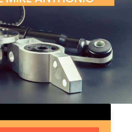
ux arrière
ux central
ncieux
u d’échappement
u d’échappement
d’échappement
d’échappement