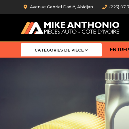
Avenue Gabriel Dadié, Abidjan
(225) 07 
ENTREP
CATÉGORIES DE PIÈCE
Amortiss
Barre stab
Barre d’
Robot
Bras com
Cardan
Crémaill
Silentblo
Rotules d