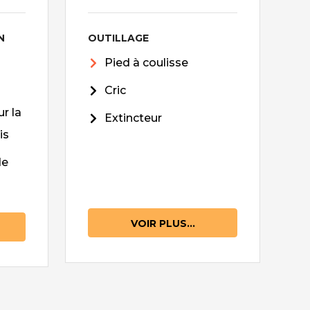
N
OUTILLAGE
Pied à coulisse
Cric
r la
Extincteur
is
de
VOIR PLUS...