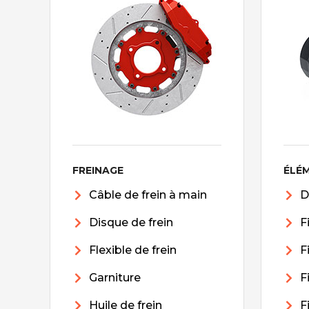
FREINAGE
ÉLÉ
Câble de frein à main
D
Disque de frein
F
Flexible de frein
F
Garniture
F
Huile de frein
F