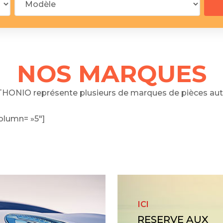
 segments
 soupape
Spi
brayage
stons
NOS MARQUES
hemises
culasse
HONIO représente plusieurs de marques de pièces aut
ur
olumn= »5″]
de joint
 ventilateur
 ventilateur
 eau
 essence
ICI
RESERVE AUX