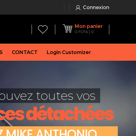
Connexion
Mon panier
0
FCFA
0
S
CONTACT
Login Customizer
 frein à main
Alternateur
e frein
Batterie
ouvez toutes vos
re
Démarreur
 de frein
Feu arrière
ces détachées
 frein
es de frein
laquettes de frein
Z
M
I
K
E
A
N
T
H
O
N
I
O