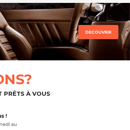
DECOUVRIR
ONS?
T PRÊTS À VOUS
s !
medi au