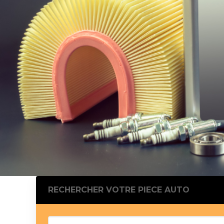
Silentblo
Silentblo
Pattes d
Tampon 
Tambour
Cylinder
Pistons l
Feu clig
Projecteu
Bague de 
Bague de
Calle laté
Culasse
Coussinet
RECHERCHER VOTRE PIECE AUTO
Coussinet
Chaine de
Courroie 
Croisillon