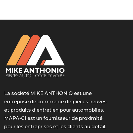
LotoMart
Бай Лото
escort barcelone
https://intimaties.net/es/category/woman-used-
eros houston
albanianescort
escorte ts paris
мелбет вход
мелбет вход
valor bet India
casino vox
Quickwin kod promocyjny
alvynn
alvynn
underwear/woman-used-panties/woman-indian-
used-panties-es/
La société MIKE ANTHONIO est une
entreprise de commerce de pièces neuves
et produits d'entretien pour automobiles.
MAPA-CI est un fournisseur de proximité
pour les entreprises et les clients au détail.