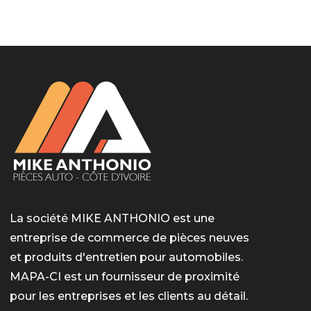
LotoMart
Бай Лото
escort barcelone
https://intimaties.net/es/category/woman-used-
eros houston
albanianescort
escorte ts paris
мелбет вход
мелбет вход
valor bet India
casino vox
Quickwin kod promocyjny
alvynn
alvynn
underwear/woman-used-panties/woman-indian-
used-panties-es/
La société MIKE ANTHONIO est une
entreprise de commerce de pièces neuves
et produits d'entretien pour automobiles.
MAPA-CI est un fournisseur de proximité
pour les entreprises et les clients au détail.