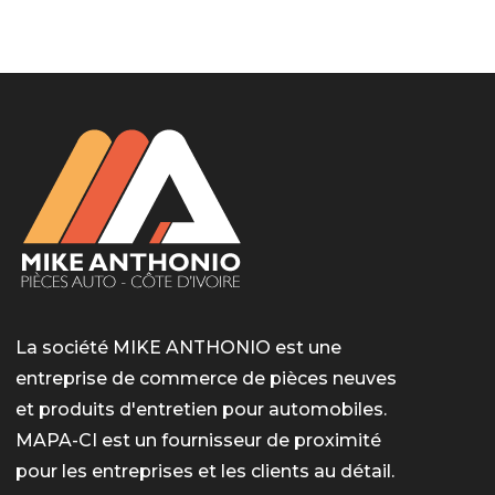
LotoMart
Бай Лото
escort barcelone
https://intimaties.net/es/category/woman-used-
eros houston
albanianescort
escorte ts paris
мелбет вход
мелбет вход
valor bet India
casino vox
Quickwin kod promocyjny
alvynn
alvynn
underwear/woman-used-panties/woman-indian-
used-panties-es/
La société MIKE ANTHONIO est une
entreprise de commerce de pièces neuves
et produits d'entretien pour automobiles.
MAPA-CI est un fournisseur de proximité
pour les entreprises et les clients au détail.