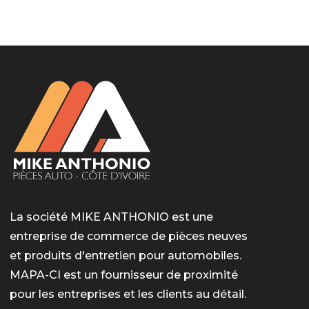
LotoMart
Бай Лото
escort barcelone
https://intimaties.net/es/category/woman-used-
eros houston
albanianescort
escorte ts paris
мелбет вход
мелбет вход
valor bet India
casino vox
Quickwin kod promocyjny
alvynn
alvynn
underwear/woman-used-panties/woman-indian-
used-panties-es/
La société MIKE ANTHONIO est une
entreprise de commerce de pièces neuves
et produits d'entretien pour automobiles.
MAPA-CI est un fournisseur de proximité
pour les entreprises et les clients au détail.