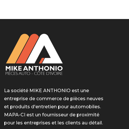
LotoMart
Бай Лото
escort barcelone
https://intimaties.net/es/category/woman-used-
eros houston
albanianescort
escorte ts paris
мелбет вход
мелбет вход
valor bet India
casino vox
Quickwin kod promocyjny
alvynn
alvynn
underwear/woman-used-panties/woman-indian-
used-panties-es/
La société MIKE ANTHONIO est une
entreprise de commerce de pièces neuves
et produits d'entretien pour automobiles.
MAPA-CI est un fournisseur de proximité
pour les entreprises et les clients au détail.