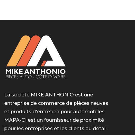
LotoMart
Бай Лото
escort barcelone
https://intimaties.net/es/category/woman-used-
eros houston
albanianescort
escorte ts paris
мелбет вход
мелбет вход
valor bet India
casino vox
Quickwin kod promocyjny
alvynn
alvynn
underwear/woman-used-panties/woman-indian-
used-panties-es/
La société MIKE ANTHONIO est une
entreprise de commerce de pièces neuves
et produits d'entretien pour automobiles.
MAPA-CI est un fournisseur de proximité
pour les entreprises et les clients au détail.